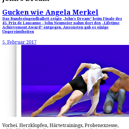
Gucken wie Angela Merkel
Das Bundesjugendballett zeigte „John’s Dream“ beim Finale des
45. Prix de Lausanne – John Neumeier nahm dort den „Lifetime
Achievement Award“ entgegen. Ansonsten gab es einige
Ungereimtheiten
5. Februar 2017
Vorbei. Herzklopfen, Härtetrainings, Probenexzesse,