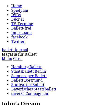
Home
Spielplan
DVDs
Bücher
TV-Termine
Ballett-frei
Impressum
facebook
Twitter
ballett-journal
Magazin für Ballett
Menu
Close
Hamburg Ballett
Staatsballett Berlin
Semperoper Ballett
Ballett Dortmund
Stuttgarter Ballett
Bayerisches Staatsballett
diverse Compagnien
John’s Dream