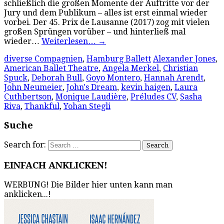
schließlich die großen Momente der Auftritte vor der
Jury und dem Publikum – alles ist erst einmal wieder
vorbei. Der 45. Prix de Lausanne (2017) zog mit vielen
großen Sprüngen vorüber – und hinterließ mal
wieder…
Weiterlesen…
→
diverse Compagnien
,
Hamburg Ballett
Alexander Jones
,
American Ballet Theatre
,
Angela Merkel
,
Christian
Spuck
,
Deborah Bull
,
Goyo Montero
,
Hannah Arendt
,
John Neumeier
,
John's Dream
,
kevin haigen
,
Laura
Cuthbertson
,
Monique Laudière
,
Préludes CV
,
Sasha
Riva
,
Thankful
,
Yohan Stegli
Suche
Search for:
EINFACH ANKLICKEN!
WERBUNG! Die Bilder hier unten kann man
anklicken...!