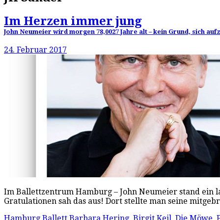
Im Herzen immer jung
John Neumeier wird morgen 78,0027 Jahre alt – kein Grund, sich auf
24. Februar 2017
Im Ballettzentrum Hamburg – John Neumeier stand ein l
Gratulationen sah das aus! Dort stellte man seine mitge
Hamburg Ballett
Barbara Hering
,
Birgit Keil
,
Die Möwe
,