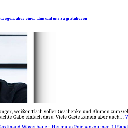
zuregen, aber einer, ihm und uns zu gratulieren
anger, weißer Tisch voller Geschenke und Blumen zum Geb
brachte Gabe einfach dazu. Viele Gäste kamen aber auch…
W
Ferdinand Wögerbauer
,
Hermann Reichenspurner
,
Jil San