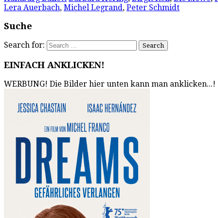
Lera Auerbach
,
Michel Legrand
,
Peter Schmidt
Suche
Search for:
EINFACH ANKLICKEN!
WERBUNG! Die Bilder hier unten kann man anklicken...!