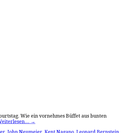
urtstag. Wie ein vornehmes Büffet aus bunten
eiterlesen…
→
der
,
John Neumeier
,
Kent Nagano
,
Leonard Bernstein
,