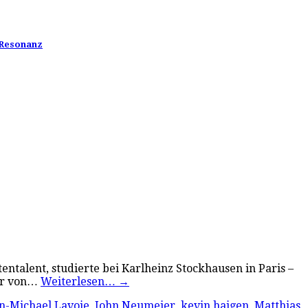
 Resonanz
ntalent, studierte bei Karlheinz Stockhausen in Paris –
ter von…
Weiterlesen…
→
n-Michael Lavoie
,
John Neumeier
,
kevin haigen
,
Matthias