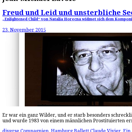
Freud und Leid und unsterbliche Se
„Enlightened Child“ von Natalia Horecna widmet sich dem Kompon
23. November 2015
Er war ein ganz Wilder, und er starb besonders schreckli
und wurde 1983 von einem männlichen Prostituierten e
diverse Compagnien
,
Hamburg Ballett
Claude Vivier
,
Ein