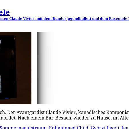
ele
isten Claude Vivier: mit dem Bundesjugendballett und dem Ensemble
ch. Der Avantgardist Claude Vivier, kanadisches Komponiste
rmordet. Nach einem Bar-Besuch, wieder zu Hause, im Al
 Sommernachtstraum
,
Enlightened Child
,
Györgi Ligeti
,
Jea