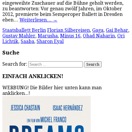
eingeweihte Zuschauer auf die Bühne geholt werden,
zu beantworten: Vor genau zwölf Jahren, im Oktober
2012, premierte beim Semperoper Ballett in Dresden
eben…
Weiterlesen…
→
Staatsballett Berlin
Florian Silbereisen
,
Gaga
,
Gai Behar
,
Gustav Mahler
,
Marusha
,
Minus 16
,
Ohad Naharin
,
Ori
Lichtik
,
Saaba
,
Sharon Eyal
Suche
Search for:
EINFACH ANKLICKEN!
WERBUNG! Die Bilder hier unten kann man
anklicken...!