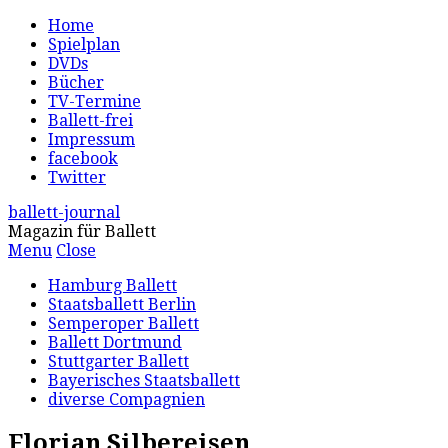
Home
Spielplan
DVDs
Bücher
TV-Termine
Ballett-frei
Impressum
facebook
Twitter
ballett-journal
Magazin für Ballett
Menu
Close
Hamburg Ballett
Staatsballett Berlin
Semperoper Ballett
Ballett Dortmund
Stuttgarter Ballett
Bayerisches Staatsballett
diverse Compagnien
Florian Silbereisen