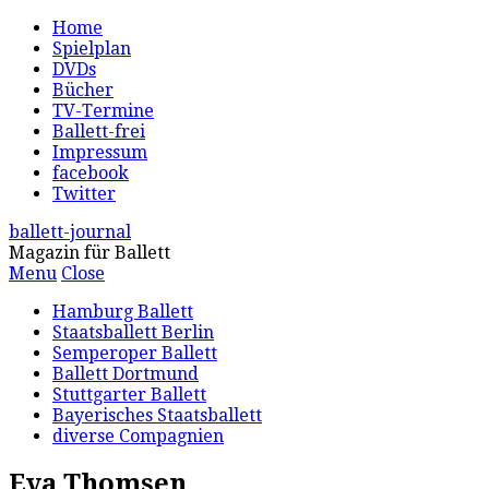
Home
Spielplan
DVDs
Bücher
TV-Termine
Ballett-frei
Impressum
facebook
Twitter
ballett-journal
Magazin für Ballett
Menu
Close
Hamburg Ballett
Staatsballett Berlin
Semperoper Ballett
Ballett Dortmund
Stuttgarter Ballett
Bayerisches Staatsballett
diverse Compagnien
Eva Thomsen