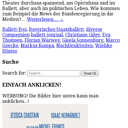
Theater durchaus spannend, am Opernhaus und im
Ballett, aber auch im politischen Leben. Wie kommen
zum Beispiel die News der Bundesregierung in die
Medien?…
Weiterlesen…
→
Ballett-frei
,
Bayerisches Staatsballett
,
diverse
Compagnien
ballett-journal
,
Christiane Gilge
,
Eva
Thomsen
,
Florian Warweg
,
Gisela Sonnenburg
,
Marco
Goecke
,
Markus Kompa
,
NachDenkSeiten
,
Wiebke
Hüster
Suche
Search for:
EINFACH ANKLICKEN!
WERBUNG! Die Bilder hier unten kann man
anklicken...!