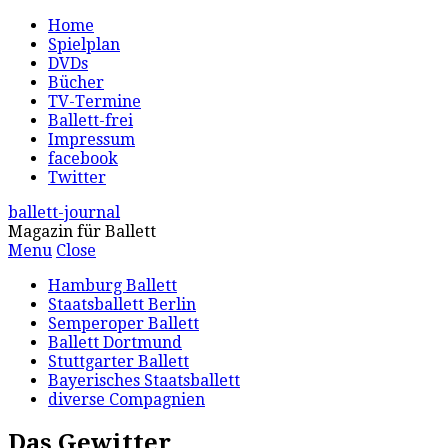
Home
Spielplan
DVDs
Bücher
TV-Termine
Ballett-frei
Impressum
facebook
Twitter
ballett-journal
Magazin für Ballett
Menu
Close
Hamburg Ballett
Staatsballett Berlin
Semperoper Ballett
Ballett Dortmund
Stuttgarter Ballett
Bayerisches Staatsballett
diverse Compagnien
Das Gewitter