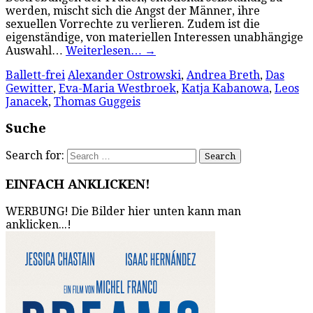
werden, mischt sich die Angst der Männer, ihre
sexuellen Vorrechte zu verlieren. Zudem ist die
eigenständige, von materiellen Interessen unabhängige
Auswahl…
Weiterlesen…
→
Ballett-frei
Alexander Ostrowski
,
Andrea Breth
,
Das
Gewitter
,
Eva-Maria Westbroek
,
Katja Kabanowa
,
Leos
Janacek
,
Thomas Guggeis
Suche
Search for:
EINFACH ANKLICKEN!
WERBUNG! Die Bilder hier unten kann man
anklicken...!