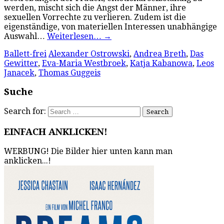
werden, mischt sich die Angst der Männer, ihre
sexuellen Vorrechte zu verlieren. Zudem ist die
eigenständige, von materiellen Interessen unabhängige
Auswahl…
Weiterlesen…
→
Ballett-frei
Alexander Ostrowski
,
Andrea Breth
,
Das
Gewitter
,
Eva-Maria Westbroek
,
Katja Kabanowa
,
Leos
Janacek
,
Thomas Guggeis
Suche
Search for:
EINFACH ANKLICKEN!
WERBUNG! Die Bilder hier unten kann man
anklicken...!