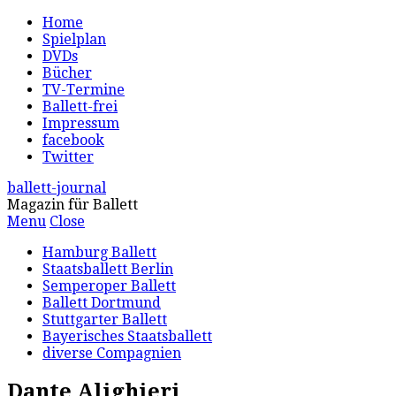
Home
Spielplan
DVDs
Bücher
TV-Termine
Ballett-frei
Impressum
facebook
Twitter
ballett-journal
Magazin für Ballett
Menu
Close
Hamburg Ballett
Staatsballett Berlin
Semperoper Ballett
Ballett Dortmund
Stuttgarter Ballett
Bayerisches Staatsballett
diverse Compagnien
Dante Alighieri