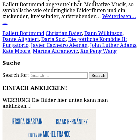
Ballett Dortmund angezettelt hat. Meditative Musik, so
symbolische wie eindringliche Bilderfluten und ein
zuckender, kreiselnder, aufstrebender…
Weiterlesen…
→
Ballett Dortmund
Christian Baier
,
Dann Wilkinson
,
Dante Alighieri
,
Daria Suzi
,
Die göttliche Komödie II:
Purgatorio
,
Javier Cacheiro Alemán
,
John Luther Adams
,
Kate Moore
,
Marina Abramovic
,
Xin Peng Wang
Suche
Search for:
EINFACH ANKLICKEN!
WERBUNG! Die Bilder hier unten kann man
anklicken...!