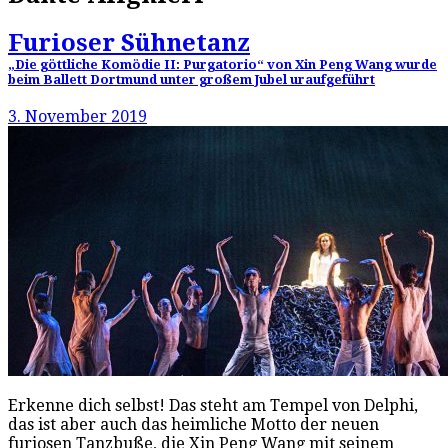
Furioser Sühnetanz
„Die göttliche Komödie II: Purgatorio“ von Xin Peng Wang wurde
beim Ballett Dortmund unter großem Jubel uraufgeführt
3. November 2019
Erkenne dich selbst! Das steht am Tempel von Delphi,
das ist aber auch das heimliche Motto der neuen
furiosen Tanzbuße, die Xin Peng Wang mit seinem