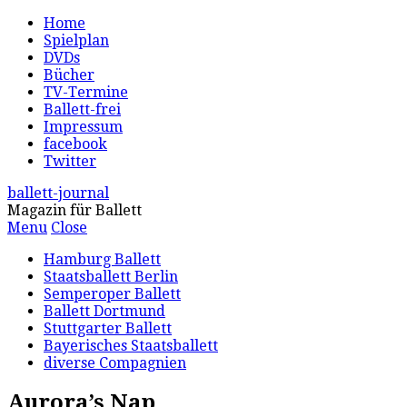
Home
Spielplan
DVDs
Bücher
TV-Termine
Ballett-frei
Impressum
facebook
Twitter
ballett-journal
Magazin für Ballett
Menu
Close
Hamburg Ballett
Staatsballett Berlin
Semperoper Ballett
Ballett Dortmund
Stuttgarter Ballett
Bayerisches Staatsballett
diverse Compagnien
Aurora’s Nap