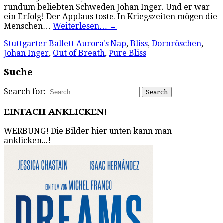
rundum beliebten Schweden Johan Inger. Und er war
ein Erfolg! Der Applaus toste. In Kriegszeiten mögen die
Menschen…
Weiterlesen…
→
Stuttgarter Ballett
Aurora's Nap
,
Bliss
,
Dornröschen
,
Johan Inger
,
Out of Breath
,
Pure Bliss
Suche
Search for:
EINFACH ANKLICKEN!
WERBUNG! Die Bilder hier unten kann man
anklicken...!