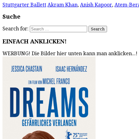
Stuttgarter Ballett
Akram Khan
,
Anish Kapoor
,
Atem-Ber
Suche
Search for:
EINFACH ANKLICKEN!
WERBUNG! Die Bilder hier unten kann man anklicken...!