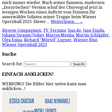
mich immer wieder. Nach seiner famosen, modernen
„Dornröschen“-Version schuf der Choreograf jetzt in
wenigen Wochen einen Auftritt vom Feinsten für
auserwählte Solisten seiner Truppe beim Wiener
Opernball 2023. Dieser…
Weiterlesen…
→
diverse Compagnien
,
TV-Termine
3sat.de
,
Jane Fonda
,
Johann Strauss (Sohn)
,
Marcos Menha
,
Martin Schläpfer
,
Olga Esina
,
Richard "Mörtel" Lugner
,
Wiener Blut
,
Wiener Opernball 2023
Suche
Search for:
EINFACH ANKLICKEN!
WERBUNG! Die Bilder hier unten kann man
anklicken...!