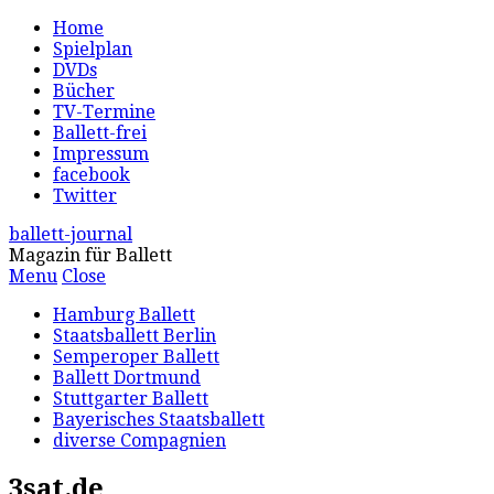
Home
Spielplan
DVDs
Bücher
TV-Termine
Ballett-frei
Impressum
facebook
Twitter
ballett-journal
Magazin für Ballett
Menu
Close
Hamburg Ballett
Staatsballett Berlin
Semperoper Ballett
Ballett Dortmund
Stuttgarter Ballett
Bayerisches Staatsballett
diverse Compagnien
3sat.de