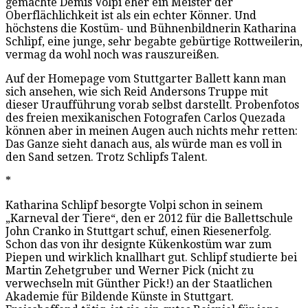
gemachte Demis Volpi eher ein Meister der
Oberflächlichkeit ist als ein echter Könner. Und
höchstens die Kostüm- und Bühnenbildnerin Katharina
Schlipf, eine junge, sehr begabte gebürtige Rottweilerin,
vermag da wohl noch was rauszureißen.
Auf der Homepage vom Stuttgarter Ballett kann man
sich ansehen, wie sich Reid Andersons Truppe mit
dieser Uraufführung vorab selbst darstellt. Probenfotos
des freien mexikanischen Fotografen Carlos Quezada
können aber in meinen Augen auch nichts mehr retten:
Das Ganze sieht danach aus, als würde man es voll in
den Sand setzen. Trotz Schlipfs Talent.
*
Katharina Schlipf besorgte Volpi schon in seinem
„Karneval der Tiere“, den er 2012 für die Ballettschule
John Cranko in Stuttgart schuf, einen Riesenerfolg.
Schon das von ihr designte Kükenkostüm war zum
Piepen und wirklich knallhart gut. Schlipf studierte bei
Martin Zehetgruber und Werner Pick (nicht zu
verwechseln mit Günther Pick!) an der Staatlichen
Akademie für Bildende Künste in Stuttgart.