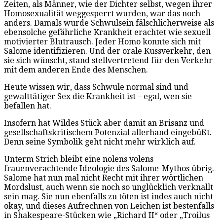
Zeiten, als Männer, wie der Dichter selbst, wegen ihrer
Homosexualität weggesperrt wurden, war das noch
anders. Damals wurde Schwulsein fälschlicherweise als
ebensolche gefährliche Krankheit erachtet wie sexuell
motivierter Blutrausch. Jeder Homo konnte sich mit
Salome identifizieren. Und der orale Kussverkehr, den
sie sich wünscht, stand stellvertretend für den Verkehr
mit dem anderen Ende des Menschen.
Heute wissen wir, dass Schwule normal sind und
gewalttätiger Sex die Krankheit ist – egal, wen sie
befallen hat.
Insofern hat Wildes Stück aber damit an Brisanz und
gesellschaftskritischem Potenzial allerhand eingebüßt.
Denn seine Symbolik geht nicht mehr wirklich auf.
Unterm Strich bleibt eine nolens volens
frauenverachtende Ideologie des Salome-Mythos übrig.
Salome hat nun mal nicht Recht mit ihrer wörtlichen
Mordslust, auch wenn sie noch so unglücklich verknallt
sein mag. Sie nun ebenfalls zu töten ist indes auch nicht
okay, und dieses Aufrechnen von Leichen ist bestenfalls
in Shakespeare-Stücken wie „Richard II“ oder „Troilus