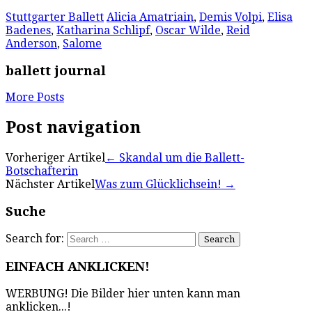
Stuttgarter Ballett
Alicia Amatriain
,
Demis Volpi
,
Elisa
Badenes
,
Katharina Schlipf
,
Oscar Wilde
,
Reid
Anderson
,
Salome
ballett journal
More Posts
Post navigation
Vorheriger Artikel
←
Skandal um die Ballett-
Botschafterin
Nächster Artikel
Was zum Glücklichsein!
→
Suche
Search for:
EINFACH ANKLICKEN!
WERBUNG! Die Bilder hier unten kann man
anklicken...!