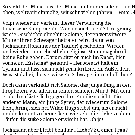
So sieht der Mond aus, der Mond und nur er allein – am 
oben, weltweit einmalig, seit sehr vielen Jahren… Foto: 
Volpi wiederum verleiht dieser Verwirrung die
lunarische Komponente. Warum auch nicht? Irre genug
ist die Geschichte ohnehin: Salome, deren verwitwete
Mutter ihren Schwager heiratet, wird dafür von
Jochanaan (Johannes der Täufer) gescholten. Wieder
und wieder – der christlich-religiöse Mann mag darob
keine Ruhe geben. Darum sitzt er auch im Knast, hier
vornehm „Zisterne“ genannt – Herodes ist halt ein
Tyrann und lässt sich nicht gern kritisieren. Außerdem:
Was ist dabei, die verwitwete Schwägerin zu ehelichen?
Doch dann verknallt sich Salome, das junge Ding, in den
Propheten. Vor allem in seinen schönen Mund. Mit dem
er doch so lästerlich gegen ihre Familie spricht! Ein
anderer Mann, ein junge Syrer, der wiederum Salome
liebt, bringt sich bei Wilde flugs selbst um, als er nicht
umhin kommt zu bemerken, wie sehr die Liebe zu dem
Täufer die süße Salome erwischt hat. Oh je!
Jochanaan aber bleibt beinhart. Liebe? Zu einer Frau?