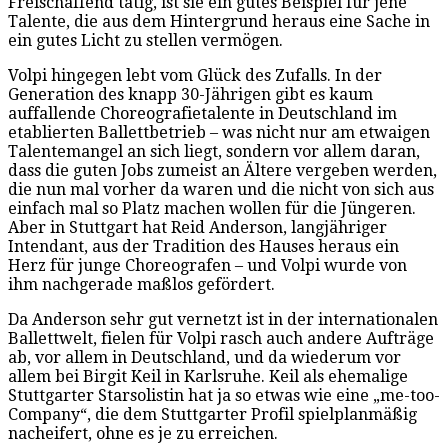
Freischaffend tätig, ist sie ein gutes Beispiel für jene
Talente, die aus dem Hintergrund heraus eine Sache in
ein gutes Licht zu stellen vermögen.
Volpi hingegen lebt vom Glück des Zufalls. In der
Generation des knapp 30-Jährigen gibt es kaum
auffallende Choreografietalente in Deutschland im
etablierten Ballettbetrieb – was nicht nur am etwaigen
Talentemangel an sich liegt, sondern vor allem daran,
dass die guten Jobs zumeist an Ältere vergeben werden,
die nun mal vorher da waren und die nicht von sich aus
einfach mal so Platz machen wollen für die Jüngeren.
Aber in Stuttgart hat Reid Anderson, langjähriger
Intendant, aus der Tradition des Hauses heraus ein
Herz für junge Choreografen – und Volpi wurde von
ihm nachgerade maßlos gefördert.
Da Anderson sehr gut vernetzt ist in der internationalen
Ballettwelt, fielen für Volpi rasch auch andere Aufträge
ab, vor allem in Deutschland, und da wiederum vor
allem bei Birgit Keil in Karlsruhe. Keil als ehemalige
Stuttgarter Starsolistin hat ja so etwas wie eine „me-too-
Company“, die dem Stuttgarter Profil spielplanmäßig
nacheifert, ohne es je zu erreichen.