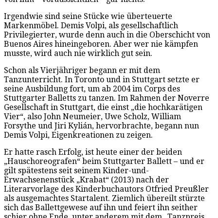
Irgendwie sind seine Stücke wie überteuerte
Markenmöbel. Demis Volpi, als gesellschaftlich
Privilegierter, wurde denn auch in die Oberschicht von
Buenos Aires hineingeboren. Aber wer nie kämpfen
musste, wird auch nie wirklich gut sein.
Schon als Vierjähriger begann er mit dem
Tanzunterricht. In Toronto und in Stuttgart setzte er
seine Ausbildung fort, um ab 2004 im Corps des
Stuttgarter Balletts zu tanzen. Im Rahmen der Noverre
Gesellschaft in Stuttgart, die einst „die hochkarätigen
Vier“, also John Neumeier, Uwe Scholz, William
Forsythe und Jiri Kylián, hervorbrachte, begann nun
Demis Volpi, Eigenkreationen zu zeigen.
Er hatte rasch Erfolg, ist heute einer der beiden
„Hauschoreografen“ beim Stuttgarter Ballett – und er
gilt spätestens seit seinem Kinder-und-
Erwachsenenstück „Krabat“ (2013) nach der
Literarvorlage des Kinderbuchautors Otfried Preußler
als ausgemachtes Startalent. Ziemlich übereilt stürzte
sich das Ballettgewese auf ihn und feiert ihn seither
schier ohne Ende, unter anderem mit dem „Tanzpreis