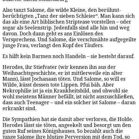
Also tanzt Salome, die wilde Kleine, den berühmt-
berüchtigten „Tanz der sieben Schleier“. Man kann sich
das als eine Art biblischen Striptease vorstellen – oder
sogar als Seelenstrip. Jedenfalls sind alle hin und weg
davon. Doch dann geht es ans Einlösen des
Versprechens. Und Salome, die verschmähte aufgegeilte
junge Frau, verlangt den Kopf des Täufers.
Es hilft kein Barmen noch Handeln – sie besteht darauf.
Herodes, ihr Stiefvater (wir kennen ihn aus der
Weihnachtsgeschichte, er ist mittlerweile ein alter
Mann), lässt Jochanaan töten. Und Salome, so will es
Wilde, küsst dessen tote Lippen. Pfui bäh. Aber
Nekrophilie ist ja ein Krankheitsbild, und obwohl sie
wohl meistens Männer befällt, ist nicht auszuschließen,
dass auch Teenager – und ein solcher ist Salome – daran
erkrankt sind.
Die Sympathien hat sie damit aber verloren, die Holde.
Herodes lässt sie töten, angeekelt und besorgt um den
guten Ruf seines Königshauses. So bezahlt auch die
junge Salome ihre blutige Perversion mit dem Tod, so