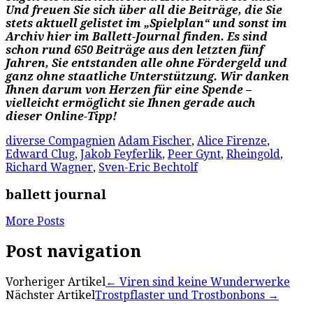
Und freuen Sie sich über all die Beiträge, die Sie
stets aktuell gelistet im „Spielplan“ und sonst im
Archiv hier im Ballett-Journal finden. Es sind
schon rund 650 Beiträge aus den letzten fünf
Jahren, Sie entstanden alle ohne Fördergeld und
ganz ohne staatliche Unterstützung. Wir danken
Ihnen darum von Herzen für eine Spende –
vielleicht ermöglicht sie Ihnen gerade auch
dieser Online-Tipp!
diverse Compagnien
Adam Fischer
,
Alice Firenze
,
Edward Clug
,
Jakob Feyferlik
,
Peer Gynt
,
Rheingold
,
Richard Wagner
,
Sven-Eric Bechtolf
ballett journal
More Posts
Post navigation
Vorheriger Artikel
←
Viren sind keine Wunderwerke
Nächster Artikel
Trostpflaster und Trostbonbons
→