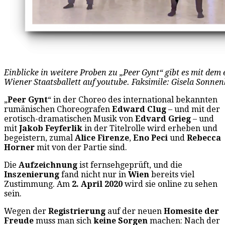
Einblicke in weitere Proben zu „Peer Gynt“ gibt es mit de
Wiener Staatsballett auf youtube. Faksimile: Gisela Sonne
„
Peer Gynt
“ in der Choreo des international bekannten
rumänischen Choreografen
Edward Clug
– und mit der
erotisch-dramatischen Musik von
Edvard Grieg
– und
mit
Jakob Feyferlik
in der Titelrolle wird erheben und
begeistern, zumal
Alice Firenze
,
Eno Peci
und
Rebecca
Horner
mit von der Partie sind.
Die
Aufzeichnung
ist fernsehgeprüft, und die
Inszenierung
fand nicht nur in
Wien
bereits viel
Zustimmung. Am
2. April 2020
wird sie online zu sehen
sein.
Wegen der
Registrierung
auf der neuen
Homesite
der
Freude
muss man sich
keine Sorgen
machen: Nach der