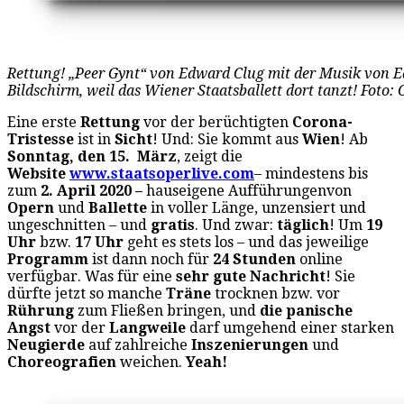
Rettung! „Peer Gynt“ von Edward Clug mit der Musik von E
Bildschirm, weil das Wiener Staatsballett dort tanzt! Foto: 
Eine erste
Rettung
vor der berüchtigten
Corona-
Tristesse
ist in
Sicht
! Und: Sie kommt aus
Wien
! Ab
Sonntag, den 15. März
, zeigt die
Website
www.staatsoperlive.com
– mindestens bis
zum
2. April 2020 –
hauseigene Aufführungenvon
Opern
und
Ballette
in voller Länge, unzensiert und
ungeschnitten – und
gratis
. Und zwar:
täglich
! Um
19
Uhr
bzw.
17 Uhr
geht es stets los – und das jeweilige
Programm
ist dann noch für
24 Stunden
online
verfügbar. Was für eine
sehr gute Nachricht
! Sie
dürfte jetzt so manche
Träne
trocknen bzw. vor
Rührung
zum Fließen bringen, und
die panische
Angst
vor der
Langweile
darf umgehend einer starken
Neugierde
auf zahlreiche
Inszenierungen
und
Choreografien
weichen.
Yeah!