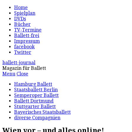
Home
Spielplan
DVDs
Bücher
TV-Termine
Ballett-frei
Impressum
facebook
Twitter
ballett-journal
Magazin für Ballett
Menu
Close
Hamburg Ballett
Staatsballett Berlin
Semperoper Ballett
Ballett Dortmund
Stuttgarter Ballett
Bayerisches Staatsballett
diverse Compagnien
Wien vor – und alles online!