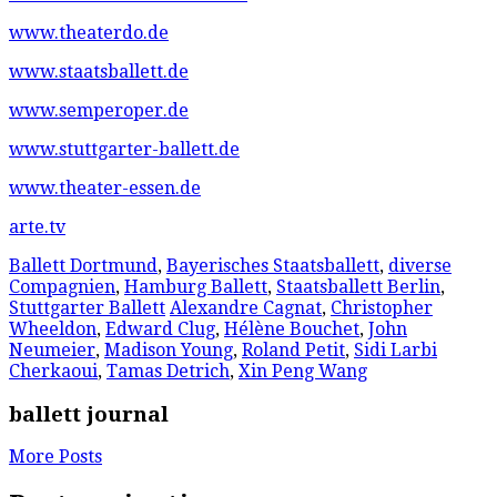
www.theaterdo.de
www.staatsballett.de
www.semperoper.de
www.stuttgarter-ballett.de
www.theater-essen.de
arte.tv
Ballett Dortmund
,
Bayerisches Staatsballett
,
diverse
Compagnien
,
Hamburg Ballett
,
Staatsballett Berlin
,
Stuttgarter Ballett
Alexandre Cagnat
,
Christopher
Wheeldon
,
Edward Clug
,
Hélène Bouchet
,
John
Neumeier
,
Madison Young
,
Roland Petit
,
Sidi Larbi
Cherkaoui
,
Tamas Detrich
,
Xin Peng Wang
ballett journal
More Posts