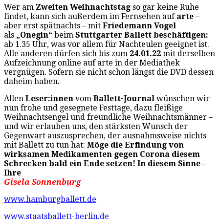
Wer am
Zweiten Weihnachtstag
so gar keine Ruhe
findet, kann sich außerdem im Fernsehen auf
arte
–
aber erst spätnachts – mit
Friedemann Vogel
als
„Onegin“
beim
Stuttgarter Ballett beschäftigen:
ab 1.35 Uhr, was vor allem für Nachteulen geeignet ist.
Alle anderen dürfen sich bis zum
24.01.22
mit derselben
Aufzeichnung online auf arte in der Mediathek
vergnügen. Sofern sie nicht schon längst die DVD dessen
daheim haben.
Allen
Leser:innen
vom
Ballett-Journal
wünschen wir
nun frohe und gesegnete Festtage, dazu fleißige
Weihnachtsengel und freundliche Weihnachtsmänner –
und wir erlauben uns, den stärksten Wunsch der
Gegenwart auszusprechen, der ausnahmsweise nichts
mit Ballett zu tun hat:
Möge die Erfindung von
wirksamen Medikamenten gegen Corona diesem
Schrecken bald ein Ende setzen! In diesem Sinne –
Ihre
Gisela Sonnenburg
www.hamburgballett.de
www.staatsballett-berlin.de