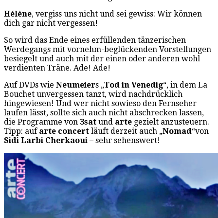
Hélène
, vergiss uns nicht und sei gewiss: Wir können
dich gar nicht vergessen!
So wird das Ende eines erfüllenden tänzerischen
Werdegangs mit vornehm-beglückenden Vorstellungen
besiegelt und auch mit der einen oder anderen wohl
verdienten Träne. Ade! Ade!
Auf DVDs wie
Neumeier
s „
Tod in Venedig
“, in dem La
Bouchet unvergessen tanzt, wird nachdrücklich
hingewiesen! Und wer nicht sowieso den Fernseher
laufen lässt, sollte sich auch nicht abschrecken lassen,
die Programme von
3sat
und
arte
gezielt anzusteuern.
Tipp: auf
arte concert
läuft derzeit auch „
Nomad
“von
Sidi Larbi Cherkaoui
– sehr sehenswert!