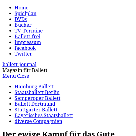
Home
Spielplan
DVDs
Bücher
TV-Termine
Ballett-frei
Impressum
facebook
Twitter
ballett-journal
Magazin für Ballett
Menu
Close
Hamburg Ballett
Staatsballett Berlin
Semperoper Ballett
Ballett Dortmund
Stuttgarter Ballett
Bayerisches Staatsballett
diverse Compagnien
Der ewige Kampf für das Gute