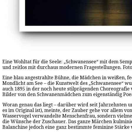
Eine Wohltat für die Seele: „Schwanensee“ mit dem Sempe
und zeitlos mit durchaus modernen Fragestellungen. Foto
Eine blau angestrahlte Bühne, die Mädchen in weißen, fed
Mondlicht am See – die Kunstwelt des „Schwanensee“ wurd
auch 1895 in der noch heute stilprägenden Choreografie
Bilder von den Schwanenmädchen zum eigenständig Poes
Woran genau das liegt – darüber wird seit Jahrzehnten unv
es im Original ist), meinte, der Zauber gehe vor allem v
Wasservogel verwandelte Menschenfrau, sondern vielmehr 
die Wünsche der Zuschauer. Das ganze Märchen kulminiert
Balanchine jedoch eine ganz bestimmte feminine Stärke 