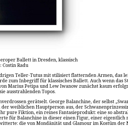
roper Ballett in Dresden, klassisch
: Costin Radu
rigen Teller-Tutus mit stilisiert flatternden Armen, das 
e zum Inbegriff für klassisches Ballett. Auch wenn das St
 von Marius Petipa und Lew Iwanow zunächst kaum erfolgre
ie ausstrahlenden Topos.
erdrossen gerätselt. George Balanchine, der selbst „Swan L
on der weiblichen Hauptperson aus, der Schwanenprinzessin
pure Fiktion, ein reines Fantasieprodukt: eine so abstrak
e für Balanchine in dieser einen Figur, einer eigentlich 
witterte: die von Mondänität und Glamour im Kostüm der 