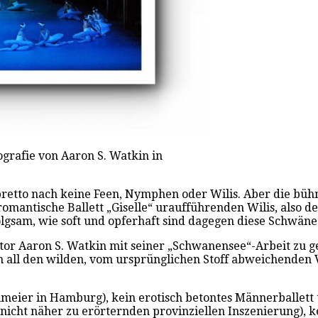
grafie von Aaron S. Watkin in
ibretto nach keine Feen, Nymphen oder Wilis. Aber die bü
romantische Ballett „Giselle“ uraufführenden Wilis, also 
gsam, wie soft und opferhaft sind dagegen diese Schwäne
tor Aaron S. Watkin mit seiner „Schwanensee“-Arbeit zu geb
 all den wilden, vom ursprünglichen Stoff abweichenden V
eumeier in Hamburg), kein erotisch betontes Männerballett
nicht näher zu erörternden provinziellen Inszenierung), k