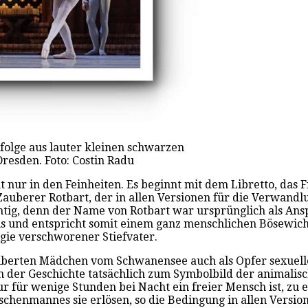
efolge aus lauter kleinen schwarzen
resden. Foto: Costin Radu
ht nur in den Feinheiten. Es beginnt mit dem Libretto, das
 Zauberer Rotbart, der in allen Versionen für die Verwand
chtig, denn der Name von Rotbart war ursprünglich als Ans
ons und entspricht somit einem ganz menschlichen Bösewich
gie verschworener Stiefvater.
uberten Mädchen vom Schwanensee auch als Opfer sexuellen
rsion der Geschichte tatsächlich zum Symbolbild der anima
e nur für wenige Stunden bei Nacht ein freier Mensch ist, 
chenmannes sie erlösen, so die Bedingung in allen Versio