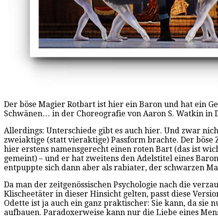
Der böse Magier Rotbart ist hier ein Baron und hat ein G
Schwänen… in der Choreografie von Aaron S. Watkin in D
Allerdings: Unterschiede gibt es auch hier. Und zwar nic
zweiaktige (statt vieraktige) Passform brachte. Der böse
hier erstens namensgerecht einen roten Bart (das ist wi
gemeint) – und er hat zweitens den Adelstitel eines Bar
entpuppte sich dann aber als rabiater, der schwarzen Ma
Da man der zeitgenössischen Psychologie nach die verza
Klischeetäter in dieser Hinsicht gelten, passt diese Ve
Odette ist ja auch ein ganz praktischer: Sie kann, da si
aufbauen. Paradoxerweise kann nur die Liebe eines Mens