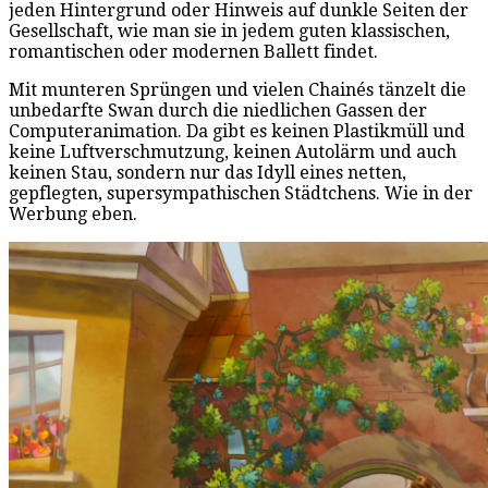
jeden Hintergrund oder Hinweis auf dunkle Seiten der
Gesellschaft, wie man sie in jedem guten klassischen,
romantischen oder modernen Ballett findet.
Mit munteren Sprüngen und vielen Chainés tänzelt die
unbedarfte Swan durch die niedlichen Gassen der
Computeranimation. Da gibt es keinen Plastikmüll und
keine Luftverschmutzung, keinen Autolärm und auch
keinen Stau, sondern nur das Idyll eines netten,
gepflegten, supersympathischen Städtchens. Wie in der
Werbung eben.