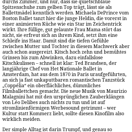
durchs Zimmer, und nur, dass sie quietschblaue
Spitzenschuhe zum gelben Top trägt, lässt sie als
Ballettmädel kenntlich werden. Michaela DePrince vom
Boston Ballet tanzt hier die junge Heldin, die vorerst in
einer animierten Küche wie ein Star im Zeichentrick
wirkt. Ihre füllige, gut gelaunte Frau Mama stört das
nicht, sie erfreut sich an ihrem Kind, setzt ihm eine
Schleife ins Haar. Damit sind die tiefen Gefühle
zwischen Mutter und Tochter in diesem Machwerk aber
auch schon ausgereizt. Kitsch hoch zehn und bemühtes
Grinsen bis zum Abwinken, dazu einfallslose
Kitschkulissen – schnell ist klar: Ted Brandsen, der
langjährige Chef von Het Nationale Ballet in
Amsterdam, hat aus dem 1870 in Paris uraufgeführten,
an sich ja fast unkaputtbaren romantischen Tanzstück
„Coppélia“ ein oberflächliches, dümmliches
Filmballettchen gemacht. Die neue Musik von Maurizio
Malagnini hat mit den ursprünglichen Zauberklängen
von Léo Delibes auch nichts zu tun und ist auf
stromlinienförmigen Werbesound getrimmt – wer
Kultur statt Kommerz liebt, sollte diesen Kinofilm also
wirklich meiden.
Der simple Alltag ist darin Trumpf, und genau so