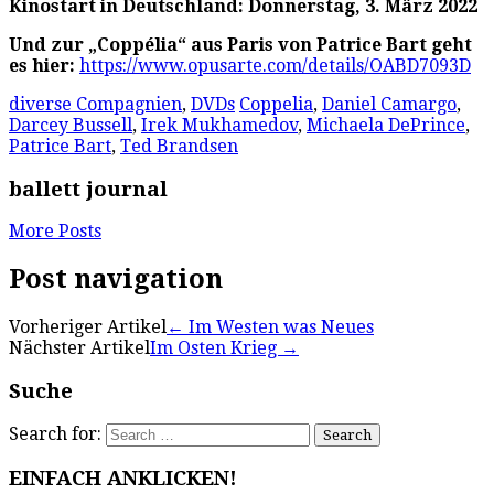
Kinostart in Deutschland: Donnerstag, 3. März 2022
Und zur „Coppélia“ aus Paris von Patrice Bart geht
es hier:
https://www.opusarte.com/details/OABD7093D
diverse Compagnien
,
DVDs
Coppelia
,
Daniel Camargo
,
Darcey Bussell
,
Irek Mukhamedov
,
Michaela DePrince
,
Patrice Bart
,
Ted Brandsen
ballett journal
More Posts
Post navigation
Vorheriger Artikel
←
Im Westen was Neues
Nächster Artikel
Im Osten Krieg
→
Suche
Search for:
EINFACH ANKLICKEN!