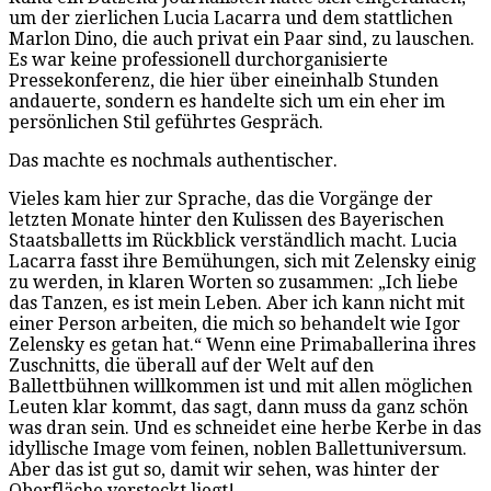
um der zierlichen Lucia Lacarra und dem stattlichen
Marlon Dino, die auch privat ein Paar sind, zu lauschen.
Es war keine professionell durchorganisierte
Pressekonferenz, die hier über eineinhalb Stunden
andauerte, sondern es handelte sich um ein eher im
persönlichen Stil geführtes Gespräch.
Das machte es nochmals authentischer.
Vieles kam hier zur Sprache, das die Vorgänge der
letzten Monate hinter den Kulissen des Bayerischen
Staatsballetts im Rückblick verständlich macht. Lucia
Lacarra fasst ihre Bemühungen, sich mit Zelensky einig
zu werden, in klaren Worten so zusammen: „Ich liebe
das Tanzen, es ist mein Leben. Aber ich kann nicht mit
einer Person arbeiten, die mich so behandelt wie Igor
Zelensky es getan hat.“ Wenn eine Primaballerina ihres
Zuschnitts, die überall auf der Welt auf den
Ballettbühnen willkommen ist und mit allen möglichen
Leuten klar kommt, das sagt, dann muss da ganz schön
was dran sein. Und es schneidet eine herbe Kerbe in das
idyllische Image vom feinen, noblen Ballettuniversum.
Aber das ist gut so, damit wir sehen, was hinter der
Oberfläche versteckt liegt!