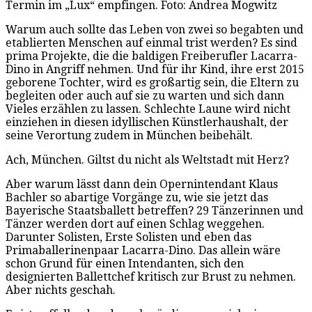
Termin im „Lux“ empfingen. Foto: Andrea Mogwitz
Warum auch sollte das Leben von zwei so begabten und
etablierten Menschen auf einmal trist werden? Es sind
prima Projekte, die die baldigen Freiberufler Lacarra-
Dino in Angriff nehmen. Und für ihr Kind, ihre erst 2015
geborene Tochter, wird es großartig sein, die Eltern zu
begleiten oder auch auf sie zu warten und sich dann
Vieles erzählen zu lassen. Schlechte Laune wird nicht
einziehen in diesen idyllischen Künstlerhaushalt, der
seine Verortung zudem in München beibehält.
Ach, München. Giltst du nicht als Weltstadt mit Herz?
Aber warum lässt dann dein Opernintendant Klaus
Bachler so abartige Vorgänge zu, wie sie jetzt das
Bayerische Staatsballett betreffen? 29 Tänzerinnen und
Tänzer werden dort auf einen Schlag weggehen.
Darunter Solisten, Erste Solisten und eben das
Primaballerinenpaar Lacarra-Dino. Das allein wäre
schon Grund für einen Intendanten, sich den
designierten Ballettchef kritisch zur Brust zu nehmen.
Aber nichts geschah.