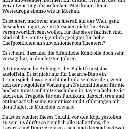
nicht anwesenden Bachler. Ein uralter Trick ist das, um
Verantwortung abzuschieben. Man kennt ihn in
Westeuropa ebenso wie in Moskau.
Es ist aber, und zwar auch überall auf der Welt, ganz
besonders ungut, wenn Personen nicht für etwas
verantwortlich sein wollen, für das sie es faktisch sind.
Sind solche Leute eigentlich geeignet für hohe
Chefpositionen an subventionierten Theatern?
Es scheint, dass hier die öffentliche Kontrolle doch sehr
versagt hat, in den letzten Jahren.
Jetzt müssen die Anhänger der Ballettkunst das
auslöffeln. Es ist nicht nur für Lacarra-Dino ein
Trauerspiel, dass sie nicht mehr da sein werden, wenn
sich der rotgoldene Vorhang im Nationaltheater für die
höchste Kunst auf Spitzenschuhen in Bayern hebt. Es ist
auch eine Tragödie für das Publikum, das sich treu und
enthusiastisch seine Kenntnisse und Erfahrungen mit
dem Ballett in München erwarb.
Da ist es wieder: Dieses Gefühl, vor den Kopf gestoßen
zu sein. Es dürfte so ziemlich alle Ballettfans, die
Lacarra und Dino verehren – ach, und das sind weltweit