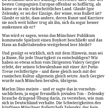
besten Compagnien Europas offenbar so hoffärtig, als
käme er in ein rückschrittliches Land. Glaubt Igor
Zelensky, er sei der Einzige, der wisse, was Ballett ist?
Glaubt er nicht, dass andere, deren Kunst und Karriere
sie noch weit höher trug als ihn, sich da sogar besser
auskennen als er?
Was wird er sagen, wenn das Münchner Publikum
kommende Spielzeit einen Boykott beschließt und das
Haus an Ballettabenden weitgehend leer bleibt?
Und genügt es wirklich, sich mit dem Hinweis, man sei
ja Russe, für jede Unartigkeit zu entschuldigen? Wir
haben so etwas schon vom Dirigenten Valery Gergiev
erlebt, der seinen Schwulenhass mit einer Art Putin-
Treue rechtfertigte – und diese gleich noch mit der
russischen Kultur allgemein gleich setzte. Auch Gergiev
wurde nach München berufen, übrigens.
Marlon Dino meinte – und er sagte das in vornehm-
sachlichem, ja sogar freundlich-jovialen Ton – Zelensky
brauche dringend Übung darin, zu verstehen, wie man
sich in Deutschland verhalte. Die Schwierigkeiten des
künftigen Münchner Ballettchefs Zelensky, der kein