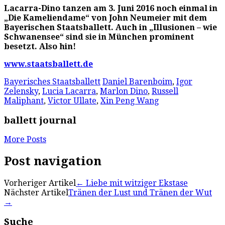
Lacarra-Dino tanzen am 3. Juni 2016 noch einmal in
„Die Kameliendame“ von John Neumeier mit dem
Bayerischen Staatsballett. Auch in „Illusionen – wie
Schwanensee“ sind sie in München prominent
besetzt. Also hin!
www.staatsballett.de
Bayerisches Staatsballett
Daniel Barenboim
,
Igor
Zelensky
,
Lucia Lacarra
,
Marlon Dino
,
Russell
Maliphant
,
Victor Ullate
,
Xin Peng Wang
ballett journal
More Posts
Post navigation
Vorheriger Artikel
←
Liebe mit witziger Ekstase
Nächster Artikel
Tränen der Lust und Tränen der Wut
→
Suche