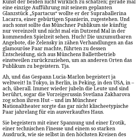
Kunst der beiden nicht wirklich zu schätzen; gerade mal
eine einzige Aufführung mit seinem geplanten
Glanzstück „Spartacus“ wollte er der Supraballerina
Lacarra, einer gebürtigen Spanierin, zugestehen. Und
auch sonst sollte das Münchner Publikum sie künftig
nur vereinzelt und nicht mal ein Dutzend Mal in der
kommenden Spielzeit sehen. Huch! Die unzumutbaren
Angebote, die Zelensky in zähen Verhandlungen an das
glamouröse Paar machte, führten zu dessen
Entscheidung, sich aus Münchens Ballettbetrieb
einstweilen zurückzuziehen, um an anderen Orten das
Publikum zu begeistern. Tja.
Ah, und das Gespann Lucia-Marlon begeistert ja
weltweit! In Tokyo, in Berlin, in Peking, in den USA, in –
ach, überall. Immer wieder jubeln die Leute und sind
berührt, sogar die Vorzeigerussin Svetlana Zakharova
zog schon ihren Hut – und im Münchner
Nationaltheater sorgte das gar nicht klischeetypische
Paar jahrelang für ein ausverkauftes Haus.
Sie begeistern mit einer Spannung und einer Erotik,
einer technischen Finesse und einem so starken
Ausdruck, wie sie selbst in den höchsten Kreisen des