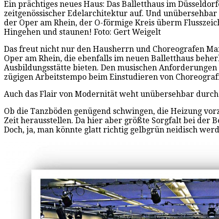
Ein prächtiges neues Haus: Das Balletthaus im Düsseldorfe
zeitgenössischer Edelarchitektur auf. Und unübersehbar
der Oper am Rhein, der O-förmige Kreis überm Flusszeic
Hingehen und staunen! Foto: Gert Weigelt
Das freut nicht nur den Hausherrn und Choreografen Mart
Oper am Rhein, die ebenfalls im neuen Balletthaus beher
Ausbildungsstätte bieten. Den musischen Anforderungen 
zügigen Arbeitstempo beim Einstudieren von Choreografi
Auch das Flair von Modernität weht unübersehbar durch 
Ob die Tanzböden genügend schwingen, die Heizung vorzüg
Zeit herausstellen. Da hier aber größte Sorgfalt bei de
Doch, ja, man könnte glatt richtig gelbgrün neidisch wer