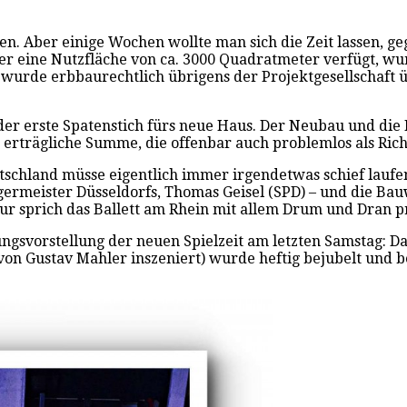
n. Aber einige Wochen wollte man sich die Zeit lassen, geg
er eine Nutzfläche von ca. 3000 Quadratmeter verfügt, wur
 wurde erbbaurechtlich übrigens der Projektgesellschaft
 der erste Spatenstich fürs neue Haus. Der Neubau und d
 erträgliche Summe, die offenbar auch problemlos als Richt
eutschland müsse eigentlich immer irgendetwas schief lauf
ürgermeister Düsseldorfs, Thomas Geisel (SPD) – und die Bau
ur sprich das Ballett am Rhein mit allem Drum und Dran pr
ungsvorstellung der neuen Spielzeit am letzten Samstag: D
on Gustav Mahler inszeniert) wurde heftig bejubelt und be