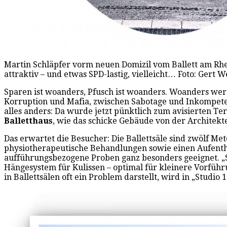
Martin Schläpfer vorm neuen Domizil vom Ballett am Rh
attraktiv – und etwas SPD-lastig, vielleicht… Foto: Gert W
Sparen ist woanders, Pfusch ist woanders. Woanders wer
Korruption und Mafia, zwischen Sabotage und Inkompetenz
alles anders: Da wurde jetzt pünktlich zum avisierten Te
Balletthaus
, wie das schicke Gebäude von der Architekt
Das erwartet die Besucher: Die Ballettsäle sind zwölf Met
physiotherapeutische Behandlungen sowie einen Aufentha
aufführungsbezogene Proben ganz besonders geeignet. „St
Hängesystem für Kulissen – optimal für kleinere Vorführ
in Ballettsälen oft ein Problem darstellt, wird in „Stud