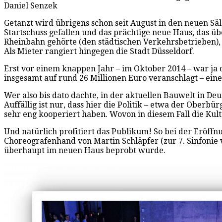
Daniel Senzek
Getanzt wird übrigens schon seit August in den neuen Säle
Startschuss gefallen und das prächtige neue Haus, das üb
Rheinbahn gehörte (den städtischen Verkehrsbetrieben),
Als Mieter rangiert hingegen die Stadt Düsseldorf.
Erst vor einem knappen Jahr – im Oktober 2014 – war ja
insgesamt auf rund 26 Millionen Euro veranschlagt – eine
Wer also bis dato dachte, in der aktuellen Bauwelt in D
Auffällig ist nur, dass hier die Politik – etwa der Oberb
sehr eng kooperiert haben. Wovon in diesem Fall die Kult
Und natürlich profitiert das Publikum! So bei der Eröffn
Choreografenhand von Martin Schläpfer (zur 7. Sinfonie v
überhaupt im neuen Haus beprobt wurde.