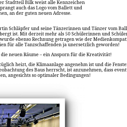
r Stadtteil Bilk weist alle Kennzeichen
 prangt auch das Logo vom Ballett und
hen, an der guten neuen Adresse.
in Schläpfer und seine Tänzerinnen und Tänzer vom Ballet
bergt ist. Mit derzeit mehr als 50 Schülerinnen und Schül
wurde ebenso Rechnung getragen wie der Medienkompatibil
en für alle Tanzschaffenden ja unersetzlich geworden!
die neuen Räume – ein Ansporn für die Kreativität!
lich heizt, die Klimaanlage angenehm ist und die Fenster
r Beobachtung des Baus herrscht, ist anzunehmen, dass eve
den, angesichts so optimaler Bedingungen!