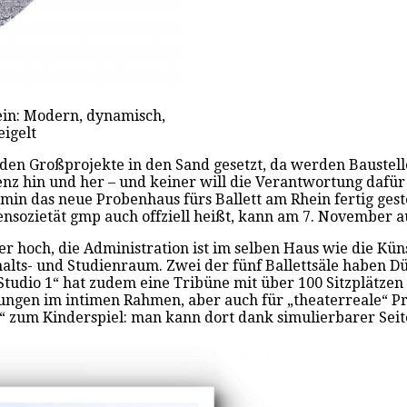
ein: Modern, dynamisch,
eigelt
den Großprojekte in den Sand gesetzt, da werden Baustell
 hin und her – und keiner will die Verantwortung dafür üb
rmin das neue Probenhaus fürs Ballett am Rhein fertig gest
ensozietät gmp auch offziell heißt, kann am 7. November 
er hoch, die Administration ist im selben Haus wie die Kün
lts- und Studienraum. Zwei der fünf Ballettsäle haben Dü
udio 1“ hat zudem eine Tribüne mit über 100 Sitzplätzen 
ungen im intimen Rahmen, aber auch für „theaterreale“ Pro
io 1“ zum Kinderspiel: man kann dort dank simulierbarer Se