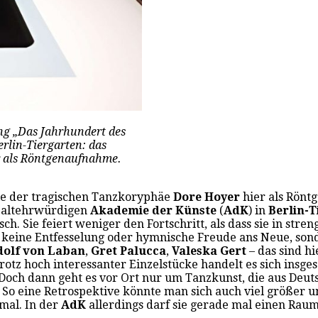
ng „Das Jahrhundert des
rlin-Tiergarten: das
r als Röntgenaufnahme.
nie der tragischen Tanzkoryphäe
Dore Hoyer
hier als Rönt
r altehrwürdigen
Akademie der Künste
(
AdK
) in
Berlin-
isch. Sie feiert weniger den Fortschritt, als dass sie in s
keine Entfesselung oder hymnische Freude ans Neue, sond
olf von Laban
,
Gret Palucca
,
Valeska Gert
– das sind h
 Trotz hoch interessanter Einzelstücke handelt es sich in
. Doch dann geht es vor Ort nur um Tanzkunst, die aus De
 So eine Retrospektive könnte man sich auch viel größer un
emal. In der
AdK
allerdings darf sie gerade mal einen Raum 