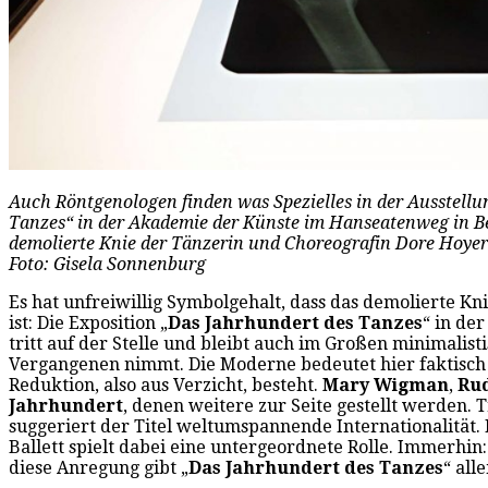
Auch Röntgenologen finden was Spezielles in der Ausstellu
Tanzes“ in der Akademie der Künste im Hanseatenweg in Be
demolierte Knie der Tänzerin und Choreografin Dore Hoye
Foto: Gisela Sonnenburg
Es hat unfreiwillig Symbolgehalt, dass das demolierte K
ist: Die Exposition „
Das Jahrhundert des Tanzes
“ in de
tritt auf der Stelle und bleibt auch im Großen minimalist
Vergangenen nimmt. Die Moderne bedeutet hier faktisch 
Reduktion, also aus Verzicht, besteht.
Mary Wigman
,
Rud
Jahrhundert
, denen weitere zur Seite gestellt werden.
suggeriert der Titel weltumspannende Internationalität
Ballett spielt dabei eine untergeordnete Rolle. Immerhin:
diese Anregung gibt „
Das Jahrhundert des Tanzes
“ all