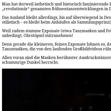
Man hat derweil ästhetisch und historisch faszinierend
„revolutionär“ genannten Bühnentanzentwicklungen in D
Das Ausland bleibt allerdings, bis auf überwiegend in D
stilistisch – es bleibt beim Anhäufen als Sammlungsprinzi
Weil zudem stumme Exponate (etwa Tanzmasken und Foto
unbedingt, Ohrstöpsel mitzunehmen!
Denn gerade die kleineren, feinen Exponate lohnen es, d
Tanzmusiken, die von den laufenden Großbildvideos rühr
Allen voran sind die Masken berühmter Ausdruckstänzerinn
schummrige Dunkel herrscht.