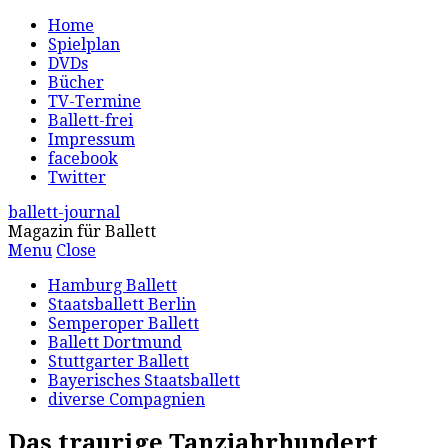
Home
Spielplan
DVDs
Bücher
TV-Termine
Ballett-frei
Impressum
facebook
Twitter
ballett-journal
Magazin für Ballett
Menu
Close
Hamburg Ballett
Staatsballett Berlin
Semperoper Ballett
Ballett Dortmund
Stuttgarter Ballett
Bayerisches Staatsballett
diverse Compagnien
Das traurige Tanzjahrhundert