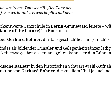
die streitbare Tanzschrift „Der Tanz der
). Sie wirkt indes etwas kopflos auf dem
erkenswerte Tanzschule in
Berlin-Grunewald
leitete – w
ance of the Future)
“ in Buchform.
aber
Gerhard Bohner
, der tanzgeschichtlich längst nicht 
 indes als bildender Künstler und Gelegenheitstänzer ledigl
 keineswegs aber als jemand gelten kann, der den Bühnent
dische Ballett
“ in den historischen Schwarz-weiß-Aufna
ruktion von
Gerhard Bohner
, die zu allem Übel ja auch n