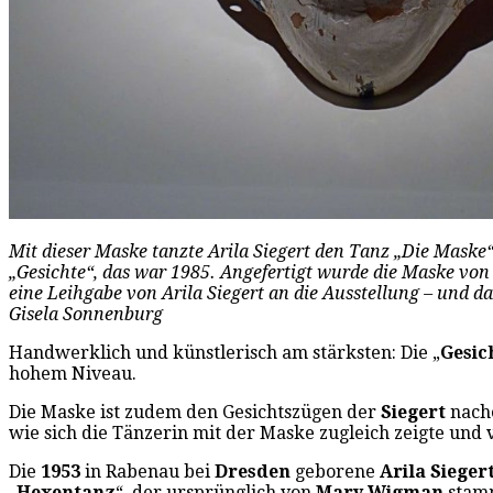
Mit dieser Maske tanzte Arila Siegert den Tanz „Die Maske
„Gesichte“, das war 1985. Angefertigt wurde die Maske von 
eine Leihgabe von Arila Siegert an die Ausstellung – und da
Gisela Sonnenburg
Handwerklich und künstlerisch am stärksten: Die „
Gesic
hohem Niveau.
Die Maske ist zudem den Gesichtszügen der
Siegert
nache
wie sich die Tänzerin mit der Maske zugleich zeigte und 
Die
1953
in Rabenau bei
Dresden
geborene
Arila Sieger
„
Hexentanz
“, der ursprünglich von
Mary Wigman
stamm