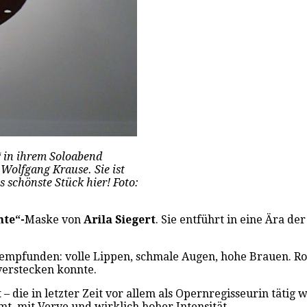
“ in ihrem Soloabend
Wolfgang Krause. Sie ist
s schönste Stück hier! Foto:
hte“-
Maske von
Arila Siegert
. Sie entführt in eine Ära de
mpfunden: volle Lippen, schmale Augen, hohe Brauen. Rot
verstecken konnte.
t
– die in letzter Zeit vor allem als Opernregisseurin täti
t, mit Verve und wirklich hoher Intensität.