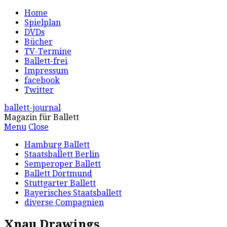
Home
Spielplan
DVDs
Bücher
TV-Termine
Ballett-frei
Impressum
facebook
Twitter
ballett-journal
Magazin für Ballett
Menu
Close
Hamburg Ballett
Staatsballett Berlin
Semperoper Ballett
Ballett Dortmund
Stuttgarter Ballett
Bayerisches Staatsballett
diverse Compagnien
Xnau Drawings