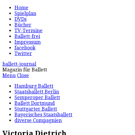
Home
Spielplan
DVDs
Bücher
TV-Termine
Ballett-frei
Impressum
facebook
Twitter
ballett-journal
Magazin für Ballett
Menu
Close
Hamburg Ballett
Staatsballett Berlin
Semperoper Ballett
Ballett Dortmund
Stuttgarter Ballett
Bayerisches Staatsballett
diverse Compagnien
Victoria Dietrich