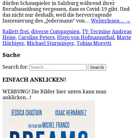
dürfen Schauspieler in Salzburg während ihrer
Berufsausübung vergessen, dass es Covid-19 gibt. Und
das nicht nur deshalb, weil die hervorragende
Inszenierung des „Jedermann“ von…
Weiterlesen…
→
Ballett-frei
,
diverse Compagnien
,
TV-Termine
Andreas
Heise
,
Caroline Peters
,
Hugo von Hofmannsthal
,
Mavie
Hörbiger
,
Michael Sturminger
,
Tobias Moretti
Suche
Search for:
EINFACH ANKLICKEN!
WERBUNG! Die Bilder hier unten kann man
anklicken...!