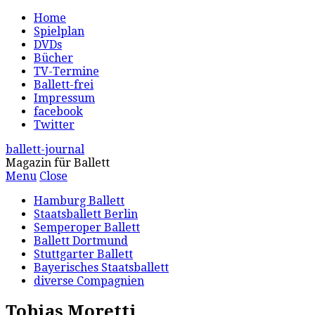
Home
Spielplan
DVDs
Bücher
TV-Termine
Ballett-frei
Impressum
facebook
Twitter
ballett-journal
Magazin für Ballett
Menu
Close
Hamburg Ballett
Staatsballett Berlin
Semperoper Ballett
Ballett Dortmund
Stuttgarter Ballett
Bayerisches Staatsballett
diverse Compagnien
Tobias Moretti