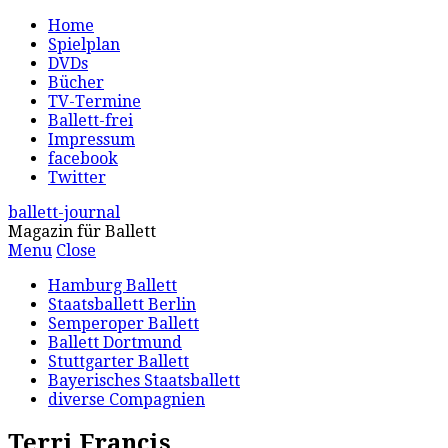
Home
Spielplan
DVDs
Bücher
TV-Termine
Ballett-frei
Impressum
facebook
Twitter
ballett-journal
Magazin für Ballett
Menu
Close
Hamburg Ballett
Staatsballett Berlin
Semperoper Ballett
Ballett Dortmund
Stuttgarter Ballett
Bayerisches Staatsballett
diverse Compagnien
Terri Francis