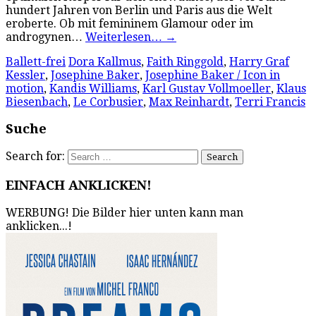
hundert Jahren von Berlin und Paris aus die Welt
eroberte. Ob mit femininem Glamour oder im
androgynen…
Weiterlesen…
→
Ballett-frei
Dora Kallmus
,
Faith Ringgold
,
Harry Graf
Kessler
,
Josephine Baker
,
Josephine Baker / Icon in
motion
,
Kandis Williams
,
Karl Gustav Vollmoeller
,
Klaus
Biesenbach
,
Le Corbusier
,
Max Reinhardt
,
Terri Francis
Suche
Search for:
EINFACH ANKLICKEN!
WERBUNG! Die Bilder hier unten kann man
anklicken...!