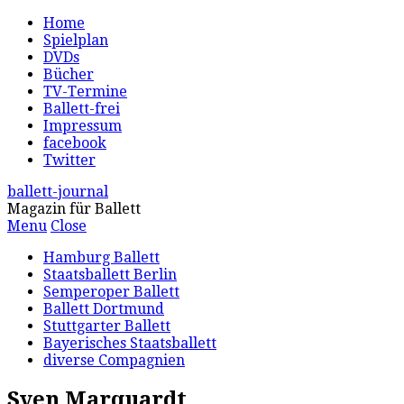
Home
Spielplan
DVDs
Bücher
TV-Termine
Ballett-frei
Impressum
facebook
Twitter
ballett-journal
Magazin für Ballett
Menu
Close
Hamburg Ballett
Staatsballett Berlin
Semperoper Ballett
Ballett Dortmund
Stuttgarter Ballett
Bayerisches Staatsballett
diverse Compagnien
Sven Marquardt