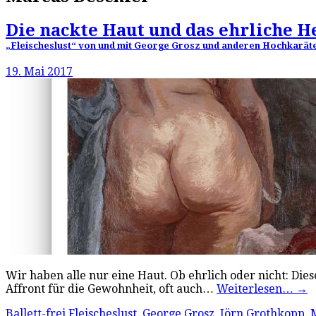
Die nackte Haut und das ehrliche H
„Fleischeslust“ von und mit George Grosz und anderen Hochkaräter
19. Mai 2017
Wir haben alle nur eine Haut. Ob ehrlich oder nicht: Dies
Affront für die Gewohnheit, oft auch…
Weiterlesen…
→
Ballett-frei
Fleischeslust
,
George Grosz
,
Jörn Grothkopp
,