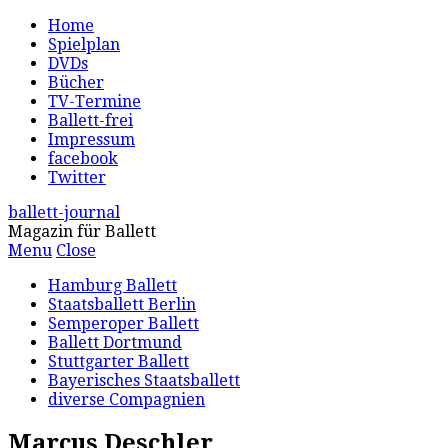
Home
Spielplan
DVDs
Bücher
TV-Termine
Ballett-frei
Impressum
facebook
Twitter
ballett-journal
Magazin für Ballett
Menu
Close
Hamburg Ballett
Staatsballett Berlin
Semperoper Ballett
Ballett Dortmund
Stuttgarter Ballett
Bayerisches Staatsballett
diverse Compagnien
Marcus Deschler