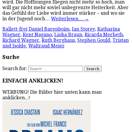
wird. Die Hoffnungen fliegen nicht mehr so hoch, man
will gar nicht mehr soviel unbegrenzte Heiterkeit. Aber
das Gefühl der Liebe wird immer stärker – und wo sie
in der Jugend noch…
Weiterlesen…
→
Ballett-frei
Daniel Barenboim
,
Ian Storey
,
Katharina
Wagner
,
Kent Nagano
,
Lioba Braun
,
Ricarda Merbeth
,
Richard Wagner
,
Ruth Berghaus
,
Stephen Gould
,
Tristan
und Isolde
,
Waltraud Meier
Suche
Search for:
EINFACH ANKLICKEN!
WERBUNG! Die Bilder hier unten kann man
anklicken...!