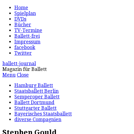
Home
Spielplan
DVDs
Bücher
TV-Termine
Ballett-frei
Impressum
facebook
Twitter
ballett-journal
Magazin für Ballett
Menu
Close
Hamburg Ballett
Staatsballett Berlin
Semperoper Ballett
Ballett Dortmund
Stuttgarter Ballett
Bayerisches Staatsballett
diverse Compagnien
Stephen Gould