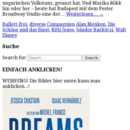
ungarischen Volkstanz, getanzt hat. Und Marika Rökk
hin oder her – heute hat Budapest mit dem Pester
Broadway Studio eine der…
Weiterlesen…
→
Ballett-frei
,
diverse Compagnien
Alan Menken
,
Die
Schöne und das Biest
,
Kitti Jenes
,
Sándor Barkóczi
,
Walt
Disney
Suche
Search for:
EINFACH ANKLICKEN!
WERBUNG! Die Bilder hier unten kann man
anklicken...!