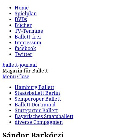
Home
Spielplan
DVDs
Bücher
TV-Termine
Ballett-frei
Impressum
facebook
Twitter
ballett-journal
Magazin für Ballett
Menu
Close
Hamburg Ballett
Staatsballett Berlin
Semperoper Ballett
Ballett Dortmund
Stuttgarter Ballett
Bayerisches Staatsballett
diverse Compagnien
Sándor Barkóczi