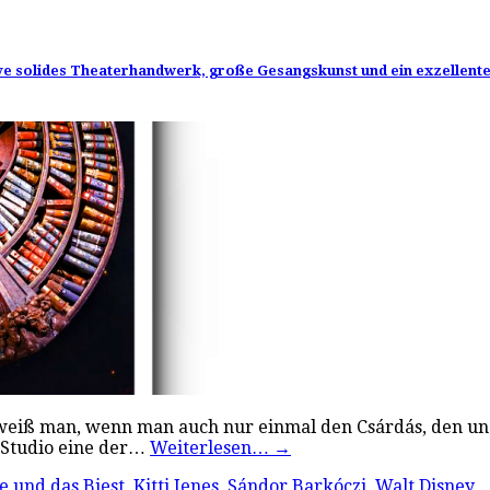
ive solides Theaterhandwerk, große Gesangskunst und ein exzellent
weiß man, wenn man auch nur einmal den Csárdás, den ung
 Studio eine der…
Weiterlesen…
→
e und das Biest
,
Kitti Jenes
,
Sándor Barkóczi
,
Walt Disney