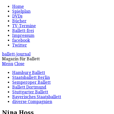
Home
Spielplan
DVDs
Bücher
TV-Termine
Ballett-frei
Impressum
facebook
Twitter
ballett-journal
Magazin für Ballett
Menu
Close
Hamburg Ballett
Staatsballett Berlin
Semperoper Ballett
Ballett Dortmund
Stuttgarter Ballett
Bayerisches Staatsballett
diverse Compagnien
Nina Hoss