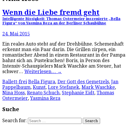
Wenn die Liebe fremd geht
Intelligente Bissigkeit: Thomas Ostermeier inszenierte „Bella
Figura“ von Yasmina Reza an der Berliner Schaubühne
24. Mai 2015
Ein reales Auto steht auf der Drehbühne. Schemenhaft
erkennt man ein Paar darin. Die Grillen zirpen, ein
romantischer Abend in einem Restaurant in der Pampa
bahnt sich an. Pustekuchen! Boris, in Person des
Intensiv-Schauspielers Mark Waschke am Steuer, hat
schwer…
Weiterlesen…
→
Ballett-frei
Bella Figura
,
Der Gott des Gemetzels
,
Jan
Pappelbaum
,
Kunst
,
Lore Stefanek
,
Mark Waschke
,
Nina Hoss
,
Renato Schuch
,
Stephanie Eidt
,
Thomas
Ostermeier
,
Yasmina Reza
Suche
Search for: