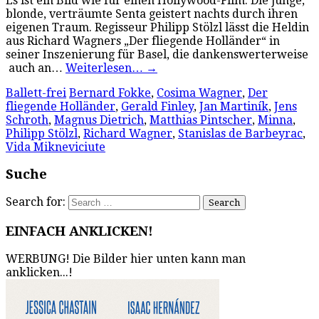
Es ist ein Bild wie für einen Hollywood-Film: Die junge,
blonde, verträumte Senta geistert nachts durch ihren
eigenen Traum. Regisseur Philipp Stölzl lässt die Heldin
aus Richard Wagners „Der fliegende Holländer“ in
seiner Inszenierung für Basel, die dankenswerterweise
auch an…
Weiterlesen…
→
Ballett-frei
Bernard Fokke
,
Cosima Wagner
,
Der
fliegende Holländer
,
Gerald Finley
,
Jan Martiník
,
Jens
Schroth
,
Magnus Dietrich
,
Matthias Pintscher
,
Minna
,
Philipp Stölzl
,
Richard Wagner
,
Stanislas de Barbeyrac
,
Vida Mikneviciute
Suche
Search for:
EINFACH ANKLICKEN!
WERBUNG! Die Bilder hier unten kann man
anklicken...!