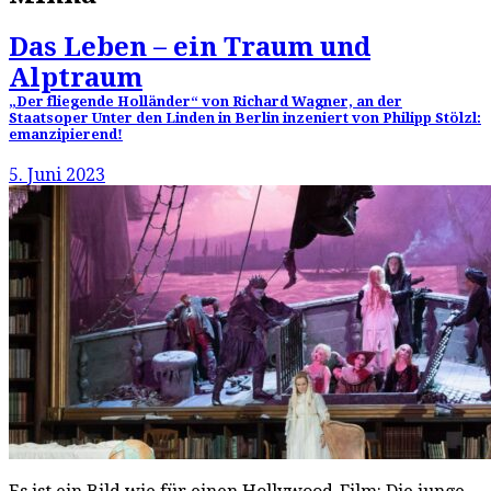
Das Leben – ein Traum und
Alptraum
„Der fliegende Holländer“ von Richard Wagner, an der
Staatsoper Unter den Linden in Berlin inzeniert von Philipp Stölzl:
emanzipierend!
5. Juni 2023