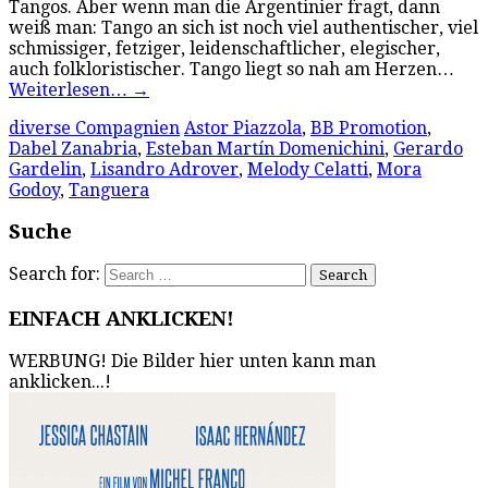
Tangos. Aber wenn man die Argentinier fragt, dann
weiß man: Tango an sich ist noch viel authentischer, viel
schmissiger, fetziger, leidenschaftlicher, elegischer,
auch folkloristischer. Tango liegt so nah am Herzen…
Weiterlesen…
→
diverse Compagnien
Astor Piazzola
,
BB Promotion
,
Dabel Zanabria
,
Esteban Martín Domenichini
,
Gerardo
Gardelin
,
Lisandro Adrover
,
Melody Celatti
,
Mora
Godoy
,
Tanguera
Suche
Search for:
EINFACH ANKLICKEN!
WERBUNG! Die Bilder hier unten kann man
anklicken...!