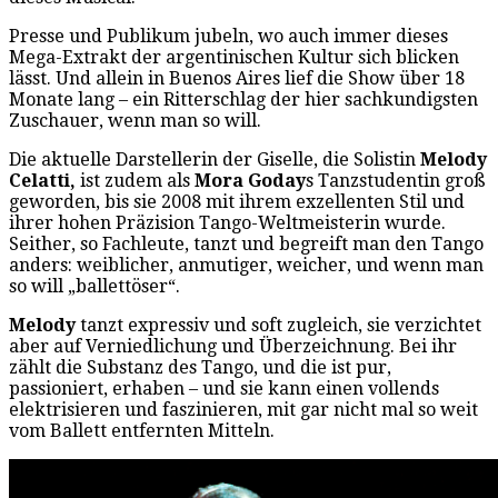
Presse und Publikum jubeln, wo auch immer dieses
Mega-Extrakt der argentinischen Kultur sich blicken
lässt. Und allein in Buenos Aires lief die Show über 18
Monate lang – ein Ritterschlag der hier sachkundigsten
Zuschauer, wenn man so will.
Die aktuelle Darstellerin der Giselle, die Solistin
Melody
Celatti,
ist zudem als
Mora
Goday
s Tanzstudentin groß
geworden, bis sie 2008 mit ihrem exzellenten Stil und
ihrer hohen Präzision Tango-Weltmeisterin wurde.
Seither, so Fachleute, tanzt und begreift man den Tango
anders: weiblicher, anmutiger, weicher, und wenn man
so will „ballettöser“.
Melody
tanzt expressiv und soft zugleich, sie verzichtet
aber auf Verniedlichung und Überzeichnung. Bei ihr
zählt die Substanz des Tango, und die ist pur,
passioniert, erhaben – und sie kann einen vollends
elektrisieren und faszinieren, mit gar nicht mal so weit
vom Ballett entfernten Mitteln.