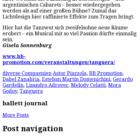
argentinischen Cabarets – besser wiedergegeben
werden als auf einer großen Bühne? Zumal das
Lichtdesign hier raffinierte Effekte zum Tragen bringt.
Hier hat die Tanzwut sich zweifelsohne neue Räume
erobert – ein Musical mit so viel Passion dürfte einmalig
sein.
Gisela Sonnenburg
www.bb-
promotion.com/veranstaltungen/tanguera/
diverse Compagnien
Astor Piazzola
,
BB Promotion
,
Dabel Zanabria
,
Esteban Martín Domenichini
,
Gerardo
Gardelin
,
Lisandro Adrover
,
Melody Celatti
,
Mora
Godoy
,
Tanguera
ballett journal
More Posts
Post navigation