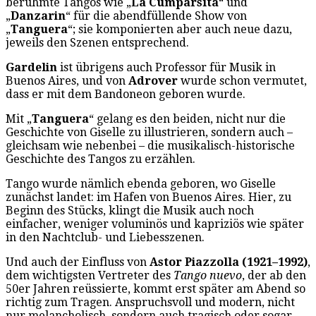
berühmte Tangos wie „
La Cumparsíta
“ und
„
Danzarin
“ für die abendfüllende Show von
„
Tanguera
“; sie komponierten aber auch neue dazu,
jeweils den Szenen entsprechend.
Gardelin
ist übrigens auch Professor für Musik in
Buenos Aires, und von
Adrover
wurde schon vermutet,
dass er mit dem Bandoneon geboren wurde.
Mit „
Tanguera
“ gelang es den beiden, nicht nur die
Geschichte von Giselle zu illustrieren, sondern auch –
gleichsam wie nebenbei – die musikalisch-historische
Geschichte des Tangos zu erzählen.
Tango wurde nämlich ebenda geboren, wo Giselle
zunächst landet: im Hafen von Buenos Aires. Hier, zu
Beginn des Stücks, klingt die Musik auch noch
einfacher, weniger voluminös und kapriziös wie später
in den Nachtclub- und Liebesszenen.
Und auch der Einfluss von
Astor Piazzolla (1921–1992)
,
dem wichtigsten Vertreter des
Tango nuevo
, der ab den
50er Jahren reüssierte, kommt erst später am Abend so
richtig zum Tragen. Anspruchsvoll und modern, nicht
nur melancholisch, sondern auch tragisch oder sogar