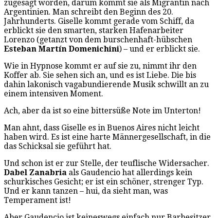
zugesagt worden, darum kommt sie als Migrantin nach
Argentinien. Man schreibt den Beginn des 20.
Jahrhunderts. Giselle kommt gerade vom Schiff, da
erblickt sie den smarten, starken Hafenarbeiter
Lorenzo (getanzt von dem burschenhaft-hübschen
Esteban Martín Domenichini
) – und er erblickt sie.
Wie in Hypnose kommt er auf sie zu, nimmt ihr den
Koffer ab. Sie sehen sich an, und es ist Liebe. Die bis
dahin lakonisch vagabundierende Musik schwillt an zu
einem intensiven Moment.
Ach, aber da ist so eine bittersüße Note im Unterton!
Man ahnt, dass Giselle es in Buenos Aires nicht leicht
haben wird. Es ist eine harte Männergesellschaft, in die
das Schicksal sie geführt hat.
Und schon ist er zur Stelle, der teuflische Widersacher.
Dabel Zanabria
als Gaudencio hat allerdings kein
schurkisches Gesicht; er ist ein schöner, strenger Typ.
Und er kann tanzen – hui, da sieht man, was
Temperament ist!
Aber Gaudencio ist keineswegs einfach nur Barbesitzer.