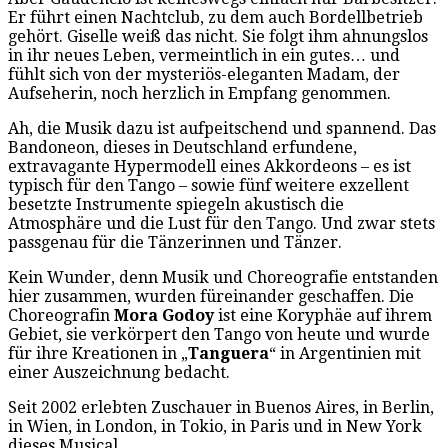
Er führt einen Nachtclub, zu dem auch Bordellbetrieb
gehört. Giselle weiß das nicht. Sie folgt ihm ahnungslos
in ihr neues Leben, vermeintlich in ein gutes… und
fühlt sich von der mysteriös-eleganten Madam, der
Aufseherin, noch herzlich in Empfang genommen.
Ah, die Musik dazu ist aufpeitschend und spannend. Das
Bandoneon, dieses in Deutschland erfundene,
extravagante Hypermodell eines Akkordeons – es ist
typisch für den Tango – sowie fünf weitere exzellent
besetzte Instrumente spiegeln akustisch die
Atmosphäre und die Lust für den Tango. Und zwar stets
passgenau für die Tänzerinnen und Tänzer.
Kein Wunder, denn Musik und Choreografie entstanden
hier zusammen, wurden füreinander geschaffen. Die
Choreografin
Mora Godoy
ist eine Koryphäe auf ihrem
Gebiet, sie verkörpert den Tango von heute und wurde
für ihre Kreationen in „
Tanguera
“ in Argentinien mit
einer Auszeichnung bedacht.
Seit 2002 erlebten Zuschauer in Buenos Aires, in Berlin,
in Wien, in London, in Tokio, in Paris und in New York
dieses Musical.