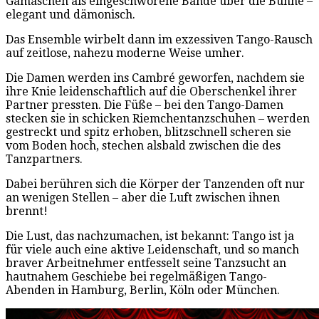
Gamaschen als eingeschworene Bande über die Bühne –
elegant und dämonisch.
Das Ensemble wirbelt dann im exzessiven Tango-Rausch
auf zeitlose, nahezu moderne Weise umher.
Die Damen werden ins Cambré geworfen, nachdem sie
ihre Knie leidenschaftlich auf die Oberschenkel ihrer
Partner pressten. Die Füße – bei den Tango-Damen
stecken sie in schicken Riemchentanzschuhen – werden
gestreckt und spitz erhoben, blitzschnell scheren sie
vom Boden hoch, stechen alsbald zwischen die des
Tanzpartners.
Dabei berühren sich die Körper der Tanzenden oft nur
an wenigen Stellen – aber die Luft zwischen ihnen
brennt!
Die Lust, das nachzumachen, ist bekannt: Tango ist ja
für viele auch eine aktive Leidenschaft, und so manch
braver Arbeitnehmer entfesselt seine Tanzsucht an
hautnahem Geschiebe bei regelmäßigen Tango-
Abenden in Hamburg, Berlin, Köln oder München.