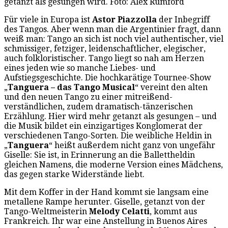
getanzt als gesungen wird. Foto: Alex Rumford
Für viele in Europa ist
Astor Piazzolla
der Inbegriff
des Tangos. Aber wenn man die Argentinier fragt, dann
weiß man: Tango an sich ist noch viel authentischer, viel
schmissiger, fetziger, leidenschaftlicher, elegischer,
auch folkloristischer. Tango liegt so nah am Herzen
eines jeden wie so manche Liebes- und
Aufstiegsgeschichte. Die hochkarätige Tournee-Show
„
Tanguera – das Tango Musical
“ vereint den alten
und den neuen Tango zu einer mitreißend-
verständlichen, zudem dramatisch-tänzerischen
Erzählung. Hier wird mehr getanzt als gesungen – und
die Musik bildet ein einzigartiges Konglomerat der
verschiedenen Tango-Sorten. Die weibliche Heldin in
„
Tanguera
“ heißt außerdem nicht ganz von ungefähr
Giselle: Sie ist, in Erinnerung an die Ballettheldin
gleichen Namens, die moderne Version eines Mädchens,
das gegen starke Widerstände liebt.
Mit dem Koffer in der Hand kommt sie langsam eine
metallene Rampe herunter. Giselle, getanzt von der
Tango-Weltmeisterin
Melody Celatti
, kommt aus
Frankreich. Ihr war eine Anstellung in Buenos Aires