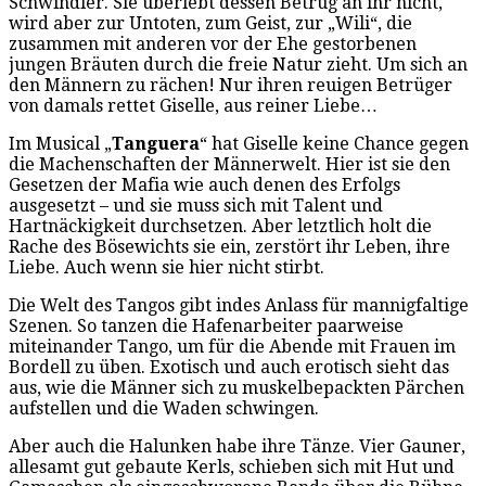
Schwindler. Sie überlebt dessen Betrug an ihr nicht,
wird aber zur Untoten, zum Geist, zur „Wili“, die
zusammen mit anderen vor der Ehe gestorbenen
jungen Bräuten durch die freie Natur zieht. Um sich an
den Männern zu rächen! Nur ihren reuigen Betrüger
von damals rettet Giselle, aus reiner Liebe…
Im Musical „
Tanguera
“ hat Giselle keine Chance gegen
die Machenschaften der Männerwelt. Hier ist sie den
Gesetzen der Mafia wie auch denen des Erfolgs
ausgesetzt – und sie muss sich mit Talent und
Hartnäckigkeit durchsetzen. Aber letztlich holt die
Rache des Bösewichts sie ein, zerstört ihr Leben, ihre
Liebe. Auch wenn sie hier nicht stirbt.
Die Welt des Tangos gibt indes Anlass für mannigfaltige
Szenen. So tanzen die Hafenarbeiter paarweise
miteinander Tango, um für die Abende mit Frauen im
Bordell zu üben. Exotisch und auch erotisch sieht das
aus, wie die Männer sich zu muskelbepackten Pärchen
aufstellen und die Waden schwingen.
Aber auch die Halunken habe ihre Tänze. Vier Gauner,
allesamt gut gebaute Kerls, schieben sich mit Hut und