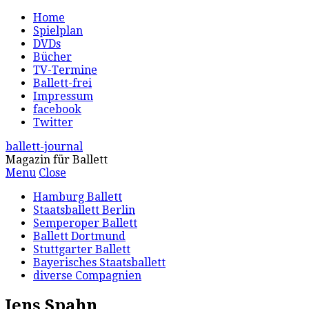
Home
Spielplan
DVDs
Bücher
TV-Termine
Ballett-frei
Impressum
facebook
Twitter
ballett-journal
Magazin für Ballett
Menu
Close
Hamburg Ballett
Staatsballett Berlin
Semperoper Ballett
Ballett Dortmund
Stuttgarter Ballett
Bayerisches Staatsballett
diverse Compagnien
Jens Spahn