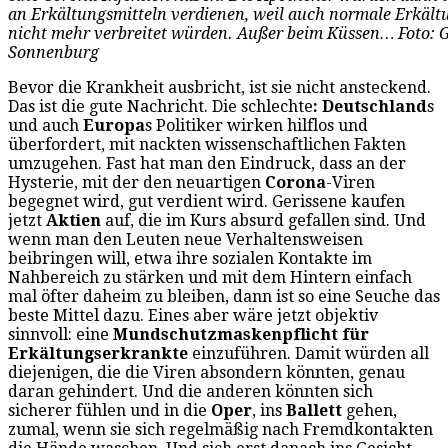
an Erkältungsmitteln verdienen, weil auch normale Erkäl
nicht mehr verbreitet würden. Außer beim Küssen… Foto: G
Sonnenburg
Bevor die Krankheit ausbricht, ist sie nicht ansteckend.
Das ist die gute Nachricht. Die schlechte
: Deutschland
s
und auch
Europa
s Politiker wirken hilflos und
überfordert, mit nackten wissenschaftlichen Fakten
umzugehen. Fast hat man den Eindruck, dass an der
Hysterie, mit der den neuartigen
Corona
-Viren
begegnet wird, gut verdient wird. Gerissene kaufen
jetzt
Aktien
auf, die im Kurs absurd gefallen sind. Und
wenn man den Leuten neue Verhaltensweisen
beibringen will, etwa ihre sozialen Kontakte im
Nahbereich zu stärken und mit dem Hintern einfach
mal öfter daheim zu bleiben, dann ist so eine Seuche das
beste Mittel dazu. Eines aber wäre jetzt objektiv
sinnvoll: eine
Mundschutzmaskenpflicht für
Erkältungserkrankte
einzuführen. Damit würden all
diejenigen, die die Viren absondern könnten, genau
daran gehindert. Und die anderen könnten sich
sicherer fühlen und in die
Oper
, ins
Ballett
gehen,
zumal, wenn sie sich regelmäßig nach Fremdkontakten