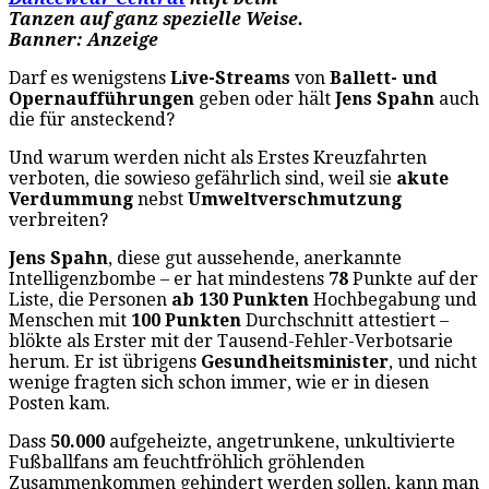
Tanzen auf ganz spezielle Weise.
Banner: Anzeige
Darf es wenigstens
Live-Streams
von
Ballett- und
Opernaufführungen
geben oder hält
Jens Spahn
auch
die für ansteckend?
Und warum werden nicht als Erstes Kreuzfahrten
verboten, die sowieso gefährlich sind, weil sie
akute
Verdummung
nebst
Umweltverschmutzung
verbreiten?
Jens Spahn
, diese gut aussehende, anerkannte
Intelligenzbombe – er hat mindestens
78
Punkte auf der
Liste, die Personen
ab 130 Punkten
Hochbegabung und
Menschen mit
100 Punkten
Durchschnitt attestiert –
blökte als Erster mit der Tausend-Fehler-Verbotsarie
herum. Er ist übrigens
Gesundheitsminister
, und nicht
wenige fragten sich schon immer, wie er in diesen
Posten kam.
Dass
50.000
aufgeheizte, angetrunkene, unkultivierte
Fußballfans am feuchtfröhlich gröhlenden
Zusammenkommen gehindert werden sollen, kann man