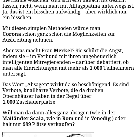
die Hände waschen. Und sich erst danach ins Gesicht
fassen, nicht, wenn man mit Alltagspatina unterwegs ist.
Ja, das ist ein bisschen aufwändig – aber wirklich nur
ein bisschen.
Mit diesen simplen Methoden würde man
Corona
schon ganz schön die Möglichkeiten zur
Ausbreitung nehmen.
Aber was macht Frau
Merkel
? Sie schürt die Angst,
indem sie – im Verbund mit ihren ungeheuerlich
intelligenten Mitregierenden – darüber debattiert, ob
man alle Einrichtungen mit mehr als
1.000
Teilnehmern
untersagt.
Das Wort „Absagen“ wirkt da so beschönigend. Es sind
Verbote, knallharte Verbote, die da drohen.
Opernhäuser haben in der Regel über
1.000
Zuschauerplätze.
Will man da dann alles ganz absagen (wie in der
Mailänder Scala,
wie in
Rom
und in
Venedig
) oder
halt nur
999
Plätze verkaufen?