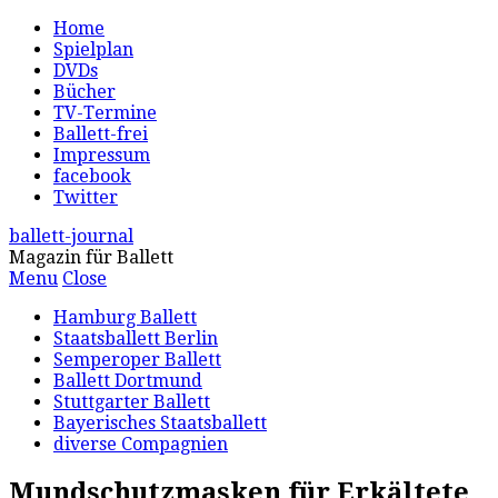
Home
Spielplan
DVDs
Bücher
TV-Termine
Ballett-frei
Impressum
facebook
Twitter
ballett-journal
Magazin für Ballett
Menu
Close
Hamburg Ballett
Staatsballett Berlin
Semperoper Ballett
Ballett Dortmund
Stuttgarter Ballett
Bayerisches Staatsballett
diverse Compagnien
Mundschutzmasken für Erkältete