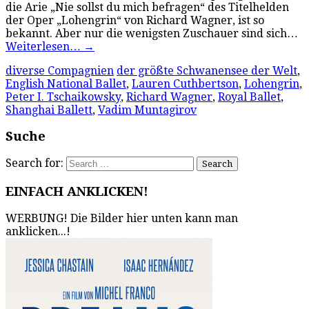
die Arie „Nie sollst du mich befragen“ des Titelhelden
der Oper „Lohengrin“ von Richard Wagner, ist so
bekannt. Aber nur die wenigsten Zuschauer sind sich…
Weiterlesen…
→
diverse Compagnien
der größte Schwanensee der Welt
,
English National Ballet
,
Lauren Cuthbertson
,
Lohengrin
,
Peter I. Tschaikowsky
,
Richard Wagner
,
Royal Ballet
,
Shanghai Ballett
,
Vadim Muntagirov
Suche
Search for:
EINFACH ANKLICKEN!
WERBUNG! Die Bilder hier unten kann man
anklicken...!