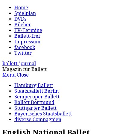
Home
Spielplan
DVDs
Bücher
TV-Termine
Ballett-frei
Impressum
facebook
Twitter
ballett-journal
Magazin für Ballett
Menu
Close
Hamburg Ballett
Staatsballett Berlin
Semperoper Ballett
Ballett Dortmund
Stuttgarter Ballett
Bayerisches Staatsballett
diverse Compagnien
English National Ballet