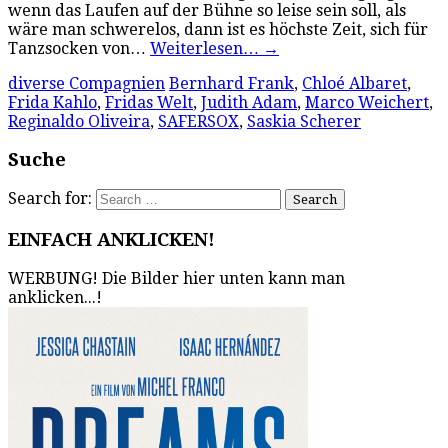
wenn das Laufen auf der Bühne so leise sein soll, als
wäre man schwerelos, dann ist es höchste Zeit, sich für
Tanzsocken von…
Weiterlesen…
→
diverse Compagnien
Bernhard Frank
,
Chloé Albaret
,
Frida Kahlo
,
Fridas Welt
,
Judith Adam
,
Marco Weichert
,
Reginaldo Oliveira
,
SAFERSOX
,
Saskia Scherer
Suche
Search for:
EINFACH ANKLICKEN!
WERBUNG! Die Bilder hier unten kann man
anklicken...!