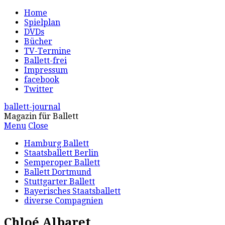
Home
Spielplan
DVDs
Bücher
TV-Termine
Ballett-frei
Impressum
facebook
Twitter
ballett-journal
Magazin für Ballett
Menu
Close
Hamburg Ballett
Staatsballett Berlin
Semperoper Ballett
Ballett Dortmund
Stuttgarter Ballett
Bayerisches Staatsballett
diverse Compagnien
Chloé Albaret