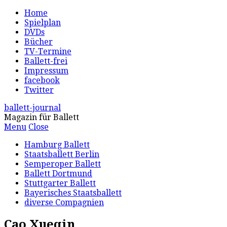
Home
Spielplan
DVDs
Bücher
TV-Termine
Ballett-frei
Impressum
facebook
Twitter
ballett-journal
Magazin für Ballett
Menu
Close
Hamburg Ballett
Staatsballett Berlin
Semperoper Ballett
Ballett Dortmund
Stuttgarter Ballett
Bayerisches Staatsballett
diverse Compagnien
Cao Xueqin