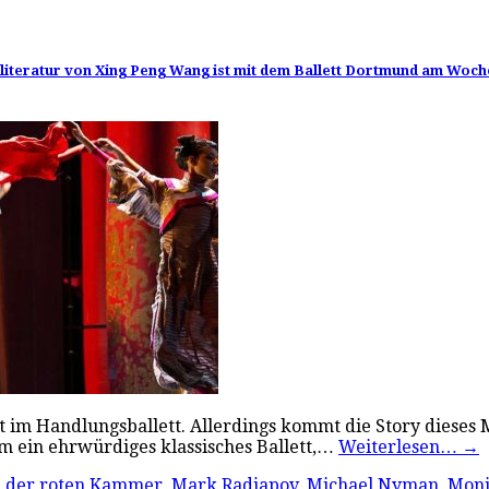
tliteratur von Xing Peng Wang ist mit dem Ballett Dortmund am Woc
ft im Handlungsballett. Allerdings kommt die Story diese
um ein ehrwürdiges klassisches Ballett,…
Weiterlesen…
→
 der roten Kammer
,
Mark Radjapov
,
Michael Nyman
,
Moni