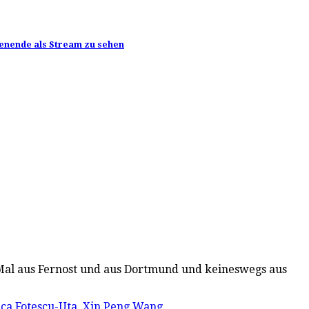
henende als Stream zu sehen
s Mal aus Fernost und aus Dortmund und keineswegs aus
ca Fotescu-Uta
,
Xin Peng Wang