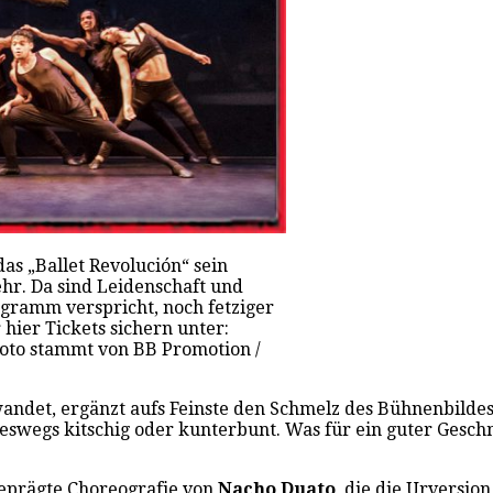
as „Ballet Revolución“ sein
hr. Da sind Leidenschaft und
gramm verspricht, noch fetziger
 hier Tickets sichern unter:
Foto stammt von BB Promotion /
det, ergänzt aufs Feinste den Schmelz des Bühnenbildes. D
neswegs kitschig oder kunterbunt. Was für ein guter Gesch
eprägte Choreografie von
Nacho Duato
, die die Urversio