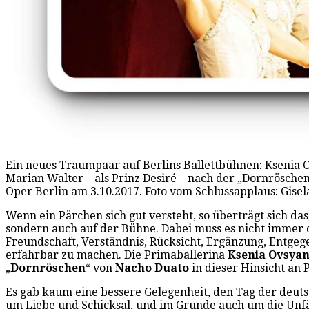
Ein neues Traumpaar auf Berlins Ballettbühnen: Ksenia O
Marian Walter – als Prinz Desiré – nach der „Dornrösche
Oper Berlin am 3.10.2017. Foto vom Schlussapplaus: Gise
Wenn ein Pärchen sich gut versteht, so überträgt sich das
sondern auch auf der Bühne. Dabei muss es nicht immer 
Freundschaft, Verständnis, Rücksicht, Ergänzung, Entge
erfahrbar zu machen. Die Primaballerina
Ksenia Ovsyan
„
Dornröschen
“ von
Nacho Duato
in dieser Hinsicht an 
Es gab kaum eine bessere Gelegenheit, den Tag der deuts
um Liebe und Schicksal, und im Grunde auch um die Unf