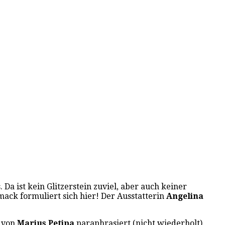
a ist kein Glitzerstein zuviel, aber auch keiner
mack formuliert sich hier! Der Ausstatterin
Angelina
n von
Marius Petipa
paraphrasiert (nicht wiederholt),