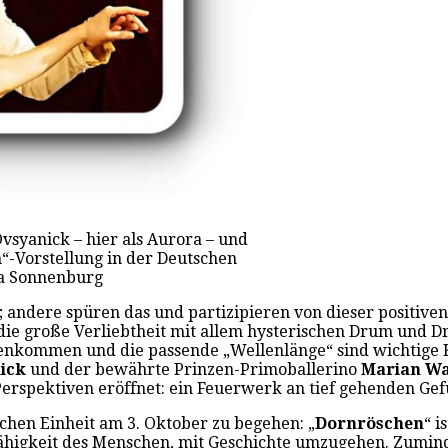
vsyanick – hier als Aurora – und
n“-Vorstellung in der Deutschen
la Sonnenburg
; andere spüren das und partizipieren von dieser positiven 
die große Verliebtheit mit allem hysterischen Drum und D
genkommen und die passende „Wellenlänge“ sind wichtige K
ick
und der bewährte Prinzen-Primoballerino
Marian Wa
Perspektiven eröffnet: ein Feuerwerk an tief gehenden Gef
chen Einheit am 3. Oktober zu begehen: „
Dornröschen
“ i
ähigkeit des Menschen, mit Geschichte umzugehen. Zumind