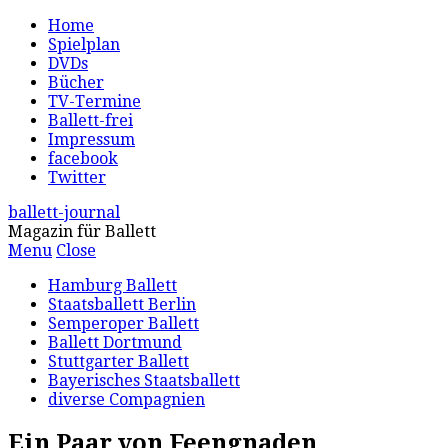
Home
Spielplan
DVDs
Bücher
TV-Termine
Ballett-frei
Impressum
facebook
Twitter
ballett-journal
Magazin für Ballett
Menu
Close
Hamburg Ballett
Staatsballett Berlin
Semperoper Ballett
Ballett Dortmund
Stuttgarter Ballett
Bayerisches Staatsballett
diverse Compagnien
Ein Paar von Feengnaden