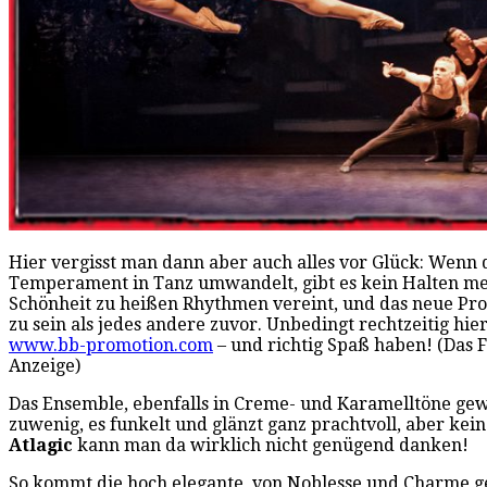
Hier vergisst man dann aber auch alles vor Glück: Wenn d
Temperament in Tanz umwandelt, gibt es kein Halten me
Schönheit zu heißen Rhythmen vereint, und das neue Pro
zu sein als jedes andere zuvor. Unbedingt rechtzeitig hier
www.bb-promotion.com
– und richtig Spaß haben! (Das 
Anzeige)
Das Ensemble, ebenfalls in Creme- und Karamelltöne gewan
zuwenig, es funkelt und glänzt ganz prachtvoll, aber kei
Atlagic
kann man da wirklich nicht genügend danken!
So kommt die hoch elegante, von Noblesse und Charme g