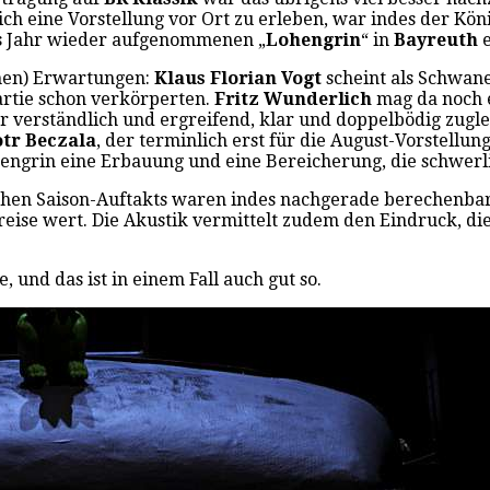
lich eine Vorstellung vor Ort zu erleben, war indes der Kö
ses Jahr wieder aufgenommenen „
Lohengrin
“ in
Bayreuth
ohen) Erwartungen:
Klaus Florian Vogt
scheint als Schwan
Partie schon verkörperten.
Fritz Wunderlich
mag da noch 
er verständlich und ergreifend, klar und doppelbödig zugl
otr Beczala
, der terminlich erst für die August-Vorstell
hengrin eine Erbauung und eine Bereicherung, die schwerl
chen Saison-Auftakts waren indes nachgerade berechenba
nreise wert. Die Akustik vermittelt zudem den Eindruck, 
und das ist in einem Fall auch gut so.