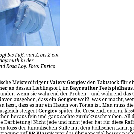
pf bis Fuß, von A bis Z ein
 Bayreuth in der
d Rosa Loy. Foto: Enrico
ische Meisterdirigent
Valery Gergiev
den Taktstock für e
ner
an dessen Lieblingsort, im
Bayreuther Festspielhaus
 Wunder, wenn sie während der Proben – und während das O
davon ausgehen, dass ein
Gergiev
weiß, was er macht, wen
nen lässt, dass es nur ein Hauch von Tönen ist. Man muss d
sgleich steigert
Gergiev
später die Crescendi enorm, läss
en heraus fein und ganz sachte zurückzuschrauben. All da
 Darbietung! Nicht jede und nicht jeder hat für diese Raff
em Kuss der himmlischen Stille mit dem höllischen Lärm g
rtragung auf
BR Klassik
war das übrigens viel besser nach