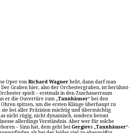
ine Oper von
Richard Wagner
hebt, dann darf man
. Der Graben hier, also der Orchestergraben, ist berühmt-
rchester spielt – erstmals in den Zuschauerraum
n er die Ouvertüre zum „
Tannhäuser
“ bei den
ie Ohren spitzen, um die ersten Klänge überhaupt zu
t sie bei aller Präzision mächtig und übermächtig
s nicht zügig, nicht dynamisch, sondern betont
inesse allerdings Verständnis. Aber wer für solche
eboren – Sinn hat, dem geht bei
Gergiev
s „
Tannhäuser
“-
zuempfinden als bei der leider viel zu ebenmäßig