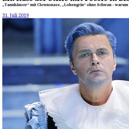
„Tannhäuser“ mit Clownsnase, „Lohengrin“ ohne Schwan – warum di
31. Juli 2019