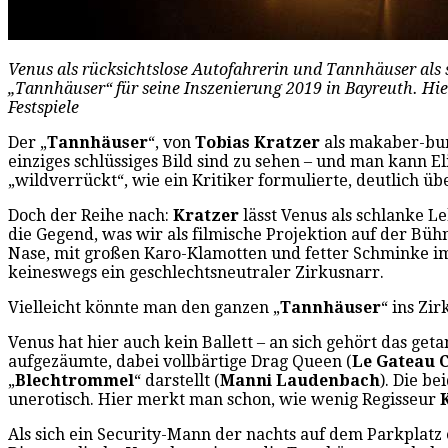
Venus als rücksichtslose Autofahrerin und Tannhäuser als s
„Tannhäuser“ für seine Inszenierung 2019 in Bayreuth. Hi
Festspiele
Der „
Tannhäuser
“, von
Tobias Kratzer
als makaber-bunt
einziges schlüssiges Bild sind zu sehen – und man kann E
„wildverrückt“, wie ein Kritiker formulierte, deutlich ü
Doch der Reihe nach:
Kratzer
lässt Venus als schlanke L
die Gegend, was wir als filmische Projektion auf der Bü
Nase, mit großen Karo-Klamotten und fetter Schminke im 
keineswegs ein geschlechtsneutraler Zirkusnarr.
Vielleicht könnte man den ganzen „
Tannhäuser
“ ins Zi
Venus hat hier auch kein Ballett – an sich gehört das ge
aufgezäumte, dabei vollbärtige Drag Queen (
Le Gateau 
„
Blechtrommel
“ darstellt (
Manni Laudenbach
). Die b
unerotisch. Hier merkt man schon, wie wenig Regisseur
Als sich ein Security-Mann der nachts auf dem Parkplatz 