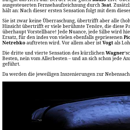
ausgesteuerten Fernsehaufzeichnung durch
3sat
. Zusätz
hält an: Nach dieser ersten Sensation folgt mit dem die
Sie ist zwar keine Überraschung, übertrifft aber alle (h
Hinsicht übertrifft er viele berühmte Tenöre, die diese 
überhaupt Vorstellbare! Jede Nuance, jede Silbe wird hi
Ersatz, für den indes von vielen ebenfalls gepriesenen
Pi
Netrebko
auftreten wird. Vor allem aber ist
Vogt
als Lo
Die dritte und vierte Sensation des kürzlichen
Wagner
‘s
Besten, nein vom Allerbesten – und an sich schon jede A
geführt.
Da werden die jeweiligen Inszenierungen zur Nebensache, 