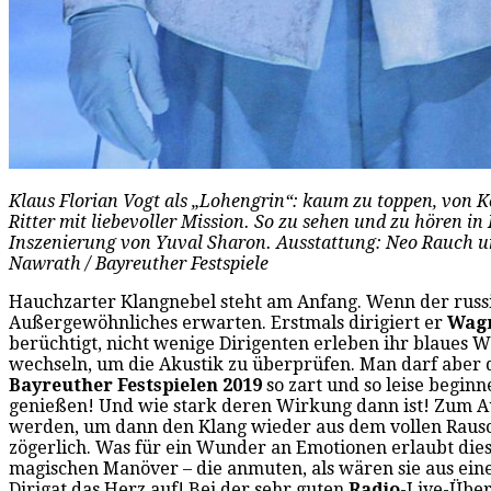
Klaus Florian Vogt als „Lohengrin“: kaum zu toppen, von Ko
Ritter mit liebevoller Mission. So zu sehen und zu hören in
Inszenierung von Yuval Sharon. Ausstattung: Neo Rauch un
Nawrath / Bayreuther Festspiele
Hauchzarter Klangnebel steht am Anfang. Wenn der russ
Außergewöhnliches erwarten. Erstmals dirigiert er
Wag
berüchtigt, nicht wenige Dirigenten erleben ihr blaues
wechseln, um die Akustik zu überprüfen. Man darf aber 
Bayreuther Festspielen 2019
so zart und so leise begin
genießen! Und wie stark deren Wirkung dann ist! Zum Au
werden, um dann den Klang wieder aus dem vollen Rausch
zögerlich. Was für ein Wunder an Emotionen erlaubt diese
magischen Manöver – die anmuten, als wären sie aus ein
Dirigat das Herz auf! Bei der sehr guten
Radio
-Live-Übe