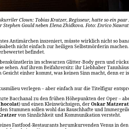
kurriler Clown: Tobias Kratzer, Regisseur, hatte so ein paar
er Stephen Gould neben Elena Zhidkova. Foto: Enrico Nawrat
es Antimärchen inszeniert, müsste wirklich nicht so banal 
lisabeth nicht einfach zur heiligen Selbstmörderin machen.
berbewertet befindet.
ebenskünstlerin im schwarzen Glitter-Body gern und rücks
hne sehen. Auf ihrem Beifahrersitz: ihr Liebhaber Tannhäu
Gesicht einher kommt, was keinen Sinn macht, denn er ist
rkusmilieu verlegen – aber einfach nur die Titelfigur entspr
tanzte Bacchanal zu den frühen Höhepunkten der Oper – abe
Chocolat
) und einen Kleinwüchsigen, der
Oskar Matzera
eiden Stummen sollen wohl das Rauschhafte und Immergeil
Kratzer
von Sinnlichkeit und Kommunikation versteht.
eines Fastfood-Restaurants herumkurvenden Venus in den We