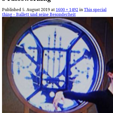
Published
5. August 2019
at
1600 × 1492
in
This special
thing – Ballett und seine Besonderheit