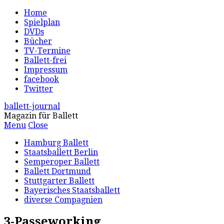
Home
Spielplan
DVDs
Bücher
TV-Termine
Ballett-frei
Impressum
facebook
Twitter
ballett-journal
Magazin für Ballett
Menu
Close
Hamburg Ballett
Staatsballett Berlin
Semperoper Ballett
Ballett Dortmund
Stuttgarter Ballett
Bayerisches Staatsballett
diverse Compagnien
3-Passeworking