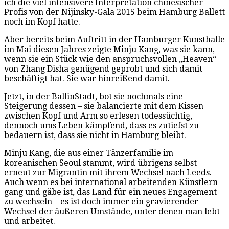
ich die viel intensivere Interpretation chinesischer
Profis von der Nijinsky-Gala 2015 beim Hamburg Ballett
noch im Kopf hatte.
Aber bereits beim Auftritt in der Hamburger Kunsthalle
im Mai diesen Jahres zeigte Minju Kang, was sie kann,
wenn sie ein Stück wie den anspruchsvollen „Heaven“
von Zhang Disha genügend geprobt und sich damit
beschäftigt hat. Sie war hinreißend damit.
Jetzt, in der BallinStadt, bot sie nochmals eine
Steigerung dessen – sie balancierte mit dem Kissen
zwischen Kopf und Arm so erlesen todessüchtig,
dennoch ums Leben kämpfend, dass es zutiefst zu
bedauern ist, dass sie nicht in Hamburg bleibt.
Minju Kang, die aus einer Tänzerfamilie im
koreanischen Seoul stammt, wird übrigens selbst
erneut zur Migrantin mit ihrem Wechsel nach Leeds.
Auch wenn es bei international arbeitenden Künstlern
gang und gäbe ist, das Land für ein neues Engagement
zu wechseln – es ist doch immer ein gravierender
Wechsel der äußeren Umstände, unter denen man lebt
und arbeitet.