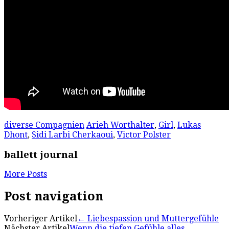
diverse Compagnien
Arieh Worthalter
,
Girl
,
Lukas
Dhont
,
Sidi Larbi Cherkaoui
,
Victor Polster
ballett journal
More Posts
Post navigation
Vorheriger Artikel
←
Liebespassion und Muttergefühle
Nächster Artikel
Wenn die tiefen Gefühle alles