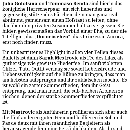
Julia Golotsina
und
Tommaso Renda
sind hierin das
königliche Herrscherpaar: ein sich liebendes und
gegenseitig stützendes Pärchen, dem man ganz real
abnimmt, gemeinsam einen Hofstaat zu leiten, ohne
darüber den privaten Zusammenhalt zu vergessen. Sie
bilden gewissermaßen das Vorbild einer Ehe, zu der die
Titelfigur, das „
Dornröschen
“ alias Prinzessin Aurora,
erst noch finden muss.
Ein unbestrittenes Highlight in allen vier Teilen dieses
Balletts ist dann
Sarah Mestrovic
als Fée des Lilas, als
gutherzige wie gewitzte Fliederfee! Im sanft violetten
Glitzer-Tutu-Outfit vermag sie soviel Lebensfreude und
Liebenswürdigkeit auf die Bühne zu bringen, dass man
am liebsten aufspringen und ihr zuklatschen möchte. Es
ist wohl ein zarter Sommerflieder, dem ihr Geist
entsprang, und man meint, die süß-herben Aromen zu
riechen, denen der starke Sommerflieder verpflichtet
ist.
Mit
Mestrovic
als Anführerin profilieren sich aber auch
die fünf anderen guten Feen und brillieren in Soli und
Pas de deux mit ihren männlichen Begleitern als
herausragende feminine Persönlichkeiten. Als da sind: