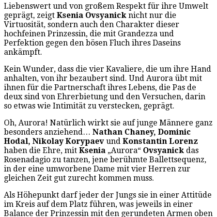
Liebenswert und von großem Respekt für ihre Umwelt
geprägt, zeigt
Ksenia Ovsyanick
nicht nur die
Virtuosität, sondern auch den Charakter dieser
hochfeinen Prinzessin, die mit Grandezza und
Perfektion gegen den bösen Fluch ihres Daseins
ankämpft.
Kein Wunder, dass die vier Kavaliere, die um ihre Hand
anhalten, von ihr bezaubert sind. Und Aurora übt mit
ihnen für die Partnerschaft ihres Lebens, die Pas de
deux sind von Ehrerbietung und den Versuchen, darin
so etwas wie Intimität zu verstecken, geprägt.
Oh, Aurora! Natürlich wirkt sie auf junge Männere ganz
besonders anziehend…
Nathan Chaney, Dominic
Hodal, Nikolay Korypaev
und
Konstantin Lorenz
haben die Ehre, mit
Ksenia
„Aurora“
Ovsyanick
das
Rosenadagio zu tanzen, jene berühmte Ballettsequenz,
in der eine umworbene Dame mit vier Herren zur
gleichen Zeit gut zurecht kommen muss.
Als Höhepunkt darf jeder der Jungs sie in einer Attitüde
im Kreis auf dem Platz führen, was jeweils in einer
Balance der Prinzessin mit den gerundeten Armen oben