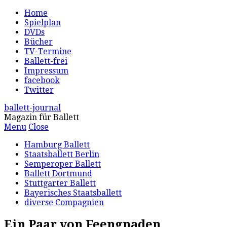
Home
Spielplan
DVDs
Bücher
TV-Termine
Ballett-frei
Impressum
facebook
Twitter
ballett-journal
Magazin für Ballett
Menu
Close
Hamburg Ballett
Staatsballett Berlin
Semperoper Ballett
Ballett Dortmund
Stuttgarter Ballett
Bayerisches Staatsballett
diverse Compagnien
Ein Paar von Feengnaden