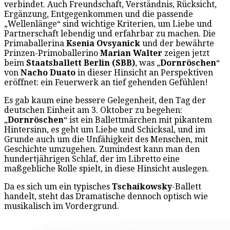
verbindet. Auch Freundschaft, Verständnis, Rücksicht,
Ergänzung, Entgegenkommen und die passende
„Wellenlänge“ sind wichtige Kriterien, um Liebe und
Partnerschaft lebendig und erfahrbar zu machen. Die
Primaballerina
Ksenia Ovsyanick
und der bewährte
Prinzen-Primoballerino
Marian Walter
zeigen jetzt
beim
Staatsballett Berlin (SBB)
, was „
Dornröschen
“
von
Nacho Duato
in dieser Hinsicht an Perspektiven
eröffnet: ein Feuerwerk an tief gehenden Gefühlen!
Es gab kaum eine bessere Gelegenheit, den Tag der
deutschen Einheit am 3. Oktober zu begehen:
„
Dornröschen
“ ist ein Ballettmärchen mit pikantem
Hintersinn, es geht um Liebe und Schicksal, und im
Grunde auch um die Unfähigkeit des Menschen, mit
Geschichte umzugehen. Zumindest kann man den
hundertjährigen Schlaf, der im Libretto eine
maßgebliche Rolle spielt, in diese Hinsicht auslegen.
Da es sich um ein typisches
Tschaikowsky
-Ballett
handelt, steht das Dramatische dennoch optisch wie
musikalisch im Vordergrund.