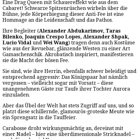
Eine Drag Queen mit Schauereffekt wie aus dem
Cabaret! Schwarze Spitzenrüschen wirbeln über die
Bühne, jede Körperbiegung dieser Anti-Fee ist eine
Hommage an die Leidenschaft und das Pathos.
Ihre Begleiter (
Alexander Abdukarimov, Taras
Bilenko, Joaquin Crespo Lopes, Alexander Shpak,
Lucio Vidal
und
Wei Wang
) tragen denn auch Kostüme
wie aus der Revuebar, glänzende Westen zu einer Art
Gamaschenschik. Akrobatisch inspiriert, manifestieren
sie die Macht der bösen Fee.
Sie sind, wie ihre Herrin, ebenfalls schwer beleidigt und
entsprechend aggressiv: Das Königspaar hat nämlich
vergessen – vielleicht sogar mit Vorsatz – diese
unangenehmen Gäste zur Taufe ihrer Tochter Aurora
einzuladen.
Aber das Übel der Welt hat stets Zugriff auf uns, und so
platzt diese schillernde, glamourös-groteske Meute wie
ein Sprengsatz in die Tauffeier.
Carabosse droht wirkungsmächtig an, dereinst mit
einer Nadel – hier eine überdimensionale Stricknadel –