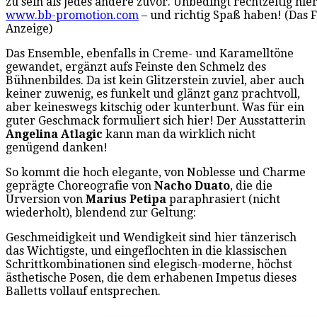
zu sein als jedes andere zuvor. Unbedingt rechtzeitig hier
www.bb-promotion.com
– und richtig Spaß haben! (Das 
Anzeige)
Das Ensemble, ebenfalls in Creme- und Karamelltöne
gewandet, ergänzt aufs Feinste den Schmelz des
Bühnenbildes. Da ist kein Glitzerstein zuviel, aber auch
keiner zuwenig, es funkelt und glänzt ganz prachtvoll,
aber keineswegs kitschig oder kunterbunt. Was für ein
guter Geschmack formuliert sich hier! Der Ausstatterin
Angelina Atlagic
kann man da wirklich nicht
genügend danken!
So kommt die hoch elegante, von Noblesse und Charme
geprägte Choreografie von
Nacho Duato
, die die
Urversion von
Marius Petipa
paraphrasiert (nicht
wiederholt), blendend zur Geltung:
Geschmeidigkeit und Wendigkeit sind hier tänzerisch
das Wichtigste, und eingeflochten in die klassischen
Schrittkombinationen sind elegisch-moderne, höchst
ästhetische Posen, die dem erhabenen Impetus dieses
Balletts vollauf entsprechen.