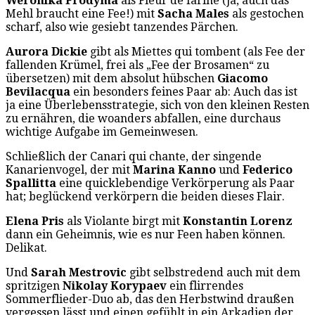
Weronika Frodyma
als Fleur de farine (ja, auch das
Mehl braucht eine Fee!) mit
Sacha Males
als gestochen
scharf, also wie gesiebt tanzendes Pärchen.
Aurora Dickie
gibt als Miettes qui tombent (als Fee der
fallenden Krümel, frei als „Fee der Brosamen“ zu
übersetzen) mit dem absolut hübschen
Giacomo
Bevilacqua
ein besonders feines Paar ab: Auch das ist
ja eine Überlebensstrategie, sich von den kleinen Resten
zu ernähren, die woanders abfallen, eine durchaus
wichtige Aufgabe im Gemeinwesen.
Schließlich der Canari qui chante, der singende
Kanarienvogel, der mit
Marina Kanno
und
Federico
Spallitta
eine quicklebendige Verkörperung als Paar
hat; beglückend verkörpern die beiden dieses Flair.
Elena Pris
als Violante birgt mit
Konstantin Lorenz
dann ein Geheimnis, wie es nur Feen haben können.
Delikat.
Und
Sarah Mestrovic
gibt selbstredend auch mit dem
spritzigen
Nikolay Korypaev
ein flirrendes
Sommerflieder-Duo ab, das den Herbstwind draußen
vergessen lässt und einen gefühlt in ein Arkadien der