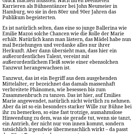
Glück machen mussten. Nach ihren beendeten
Karrieren als Bühnentänzer bei John Neumeier in
Hamburg, wo sie in den 80er und 90er Jahren das
Publikum begeisterten.
Es ist natürlich selten, dass eine so junge Ballerina wie
Emilie Mazoń solche Chancen wie die Rolle der Marie
erhält. Natürlich kann man lästern, das Mädel habe nun
mal Beziehungen und verdanke alles nur ihrer
Herkunft. Aber dann übersieht man, dass hier ein
außerordentliches Talent, vereint mit
außerordentlichem Fleiß sowie einer ebensolchen
Tanzwut herangewachsen ist.
Tanzwut, das ist ein Begriff aus dem ausgehenden
Mittelalter, er bezeichnet das damals massenhaft
verbreitete Phänomen, wie besessen bis zum
Zusammenbruch zu tanzen. Das ist hier, auf Emilies
Marie angewendet, natürlich nicht wörtlich zu nehmen.
Aber da ist so ein besonders starker Wille zur Bühne bei
ihr zu bemerken, so eine fast trotzige, ausnahmslose
Hinwendung zu dem, was sie gerade tut, wenn sie tanzt,
ein Antrieb, der nicht nur von innen kommt, sondern
tatsächlich irgendwie übermenschlich wirkt – da passt