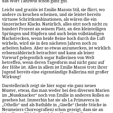
das Wort Tanzwut schon ganz gut.
Leicht und graziös ist Emilie Mazońs Stil, sie flirrt, wo
andere zu keuchen scheinen, und sie leistet bereits
virtuose Schrittkombinationen, als wären die ein
tänzerischer Klacks. Natürlich, alles sitzt noch nicht zu
hundert Prozent an seinem Platz, an den kleinteiligen
Sprüngen und Hüpfern und auch beim vollständigen
Nachstrecken, wenn beide Beine hoch durch die Luft
wirbeln, wird sie in den nächsten Jahren noch zu
arbeiten haben. Aber so etwas anzumerken, ist wirklich
erbsenzählerisch betrachtet und kann als leiser
Vorwurf gelegentlich sogar Ballerinen von Welt
betreffen, wenn deren Tagesform mal nicht ganz auf
der Höhe ist. Alles in allem ist Emilie Mazoń trotz ihrer
Jugend bereits eine eigenständige Ballerina mit großer
Wirkung!
Darstellerisch zeigt sie hier sogar ein ganz neues
Muster, etwas, das man weder bei den diversen Marien
im „Nussknacker“ noch von Emilie in anderen Rollen so
gesehen hat. Immerhin hat sie als La Primavera in
„Othello“ und als Bathilde in „Giselle“ (beide Stücke in
Neumeiers Choreografien) schon gezeigt, dass sie an