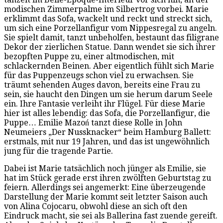
modischen Zimmerpalme im Silbertrog vorbei. Marie
erklimmt das Sofa, wackelt und reckt und streckt sich,
um sich eine Porzellanfigur vom Nippesregal zu angeln.
Sie spielt damit, tanzt unbeholfen, bestaunt das filigrane
Dekor der zierlichen Statue. Dann wendet sie sich ihrer
bezopften Puppe zu, einer altmodischen, mit
schlackernden Beinen. Aber eigentlich fühlt sich Marie
für das Puppenzeugs schon viel zu erwachsen. Sie
träumt sehenden Auges davon, bereits eine Frau zu
sein, sie haucht den Dingen um sie herum darum Seele
ein. Ihre Fantasie verleiht ihr Flügel. Für diese Marie
hier ist alles lebendig: das Sofa, die Porzellanfigur, die
Puppe… Emilie Mazoń tanzt diese Rolle in John
Neumeiers „Der Nussknacker“ beim Hamburg Ballett:
erstmals, mit nur 19 Jahren, und das ist ungewöhnlich
jung für die tragende Partie.
Dabei ist Marie tatsächlich noch jünger als Emilie, sie
hat im Stück gerade erst ihren zwölften Geburtstag zu
feiern. Allerdings sei angemerkt: Eine überzeugende
Darstellung der Marie kommt seit letzter Saison auch
von Alina Cojocaru, obwohl diese an sich oft den
Eindruck macht, sie sei als Ballerina fast zuende gereift.