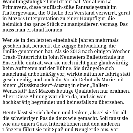
Wandlungsfähigkeit viel drauf hat. Vor allem La
Primavera, diese teuflisch-süße Fantasiegestalt im
Flattergewand, die Othello den Verstand verwirrt, gerät
in Mazońs Interpretation zu einer Hauptfigur, die
heimlich das ganze Stück zu manipulieren vermag. Das
muss man erstmal können.
Wer sie in den letzten eineinhalb Jahren mehrmals
gesehen hat, bemerkt die zügige Entwicklung, die
Emilie genommen hat. Als sie 2013 nach einigen Wochen
Crash-Unterricht in John Neumeiers Ballettschule ins
Ensemble eintrat, war sie noch nicht ganz glaubwürdig
beim Auftreten auf der Bühne. Sie drängelte sich
manchmal unbotmäßig vor, wirkte mitunter fahrig statt
geschmeidig, und auch ihr Vorab-Debüt als Marie mit
einem „Nussknacker“-Auszug in einer „Ballett-
Werkstatt“ ließ Mazońs heutige Qualitäten nur erahnen.
Aber: Diese Ahnung war eben da, und sie war
hochkarätig begründet und keinesfalls zu übersehen.
Heute lässt sie sich heben und lenken, als sei sie für all
die schwierigen Pas de deux wie gemacht. Soli tanzt sie
wie aus einem Guss, Interaktionen mit den anderen
Tänzern führt sie mit Spaß und Neugierde aus. Vor