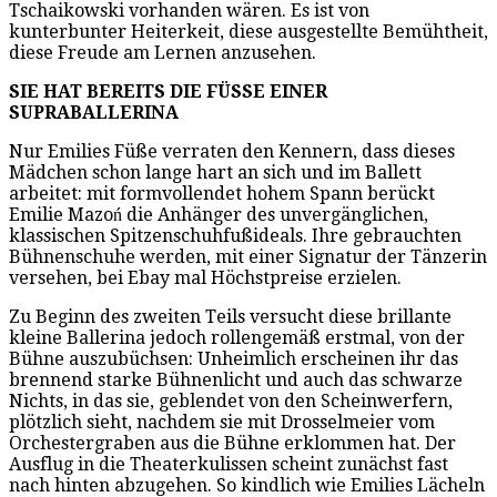
Tschaikowski vorhanden wären. Es ist von
kunterbunter Heiterkeit, diese ausgestellte Bemühtheit,
diese Freude am Lernen anzusehen.
SIE HAT BEREITS DIE FÜSSE EINER
SUPRABALLERINA
Nur Emilies Füße verraten den Kennern, dass dieses
Mädchen schon lange hart an sich und im Ballett
arbeitet: mit formvollendet hohem Spann berückt
Emilie Mazoń die Anhänger des unvergänglichen,
klassischen Spitzenschuhfußideals. Ihre gebrauchten
Bühnenschuhe werden, mit einer Signatur der Tänzerin
versehen, bei Ebay mal Höchstpreise erzielen.
Zu Beginn des zweiten Teils versucht diese brillante
kleine Ballerina jedoch rollengemäß erstmal, von der
Bühne auszubüchsen: Unheimlich erscheinen ihr das
brennend starke Bühnenlicht und auch das schwarze
Nichts, in das sie, geblendet von den Scheinwerfern,
plötzlich sieht, nachdem sie mit Drosselmeier vom
Orchestergraben aus die Bühne erklommen hat. Der
Ausflug in die Theaterkulissen scheint zunächst fast
nach hinten abzugehen. So kindlich wie Emilies Lächeln