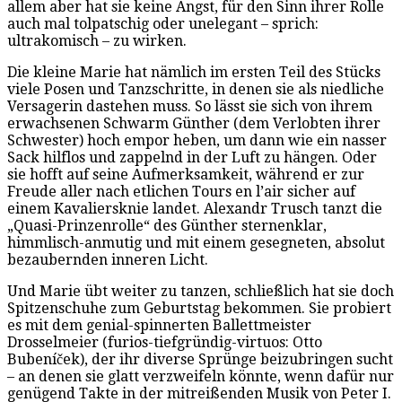
allem aber hat sie keine Angst, für den Sinn ihrer Rolle
auch mal tolpatschig oder unelegant – sprich:
ultrakomisch – zu wirken.
Die kleine Marie hat nämlich im ersten Teil des Stücks
viele Posen und Tanzschritte, in denen sie als niedliche
Versagerin dastehen muss. So lässt sie sich von ihrem
erwachsenen Schwarm Günther (dem Verlobten ihrer
Schwester) hoch empor heben, um dann wie ein nasser
Sack hilflos und zappelnd in der Luft zu hängen. Oder
sie hofft auf seine Aufmerksamkeit, während er zur
Freude aller nach etlichen Tours en l’air sicher auf
einem Kavaliersknie landet. Alexandr Trusch tanzt die
„Quasi-Prinzenrolle“ des Günther sternenklar,
himmlisch-anmutig und mit einem gesegneten, absolut
bezaubernden inneren Licht.
Und Marie übt weiter zu tanzen, schließlich hat sie doch
Spitzenschuhe zum Geburtstag bekommen. Sie probiert
es mit dem genial-spinnerten Ballettmeister
Drosselmeier (furios-tiefgründig-virtuos: Otto
Bubeníček), der ihr diverse Sprünge beizubringen sucht
– an denen sie glatt verzweifeln könnte, wenn dafür nur
genügend Takte in der mitreißenden Musik von Peter I.