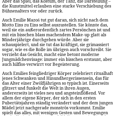
Aber das Spiel, das Kostüm, der Tanz, die Darstellung –
die Kunstmittel erlauben eine starke Verschiebung des
Bühnenalters vor oder zurück.
Auch Emilie Mazoń tut gut daran, sich nicht nach dem
Motto Eins zu Eins selbst auszustellen. Sie könnte das,
weil sie ein außerordentlich zartes Persönchen ist und
mit ein bisschen blass machendem Make-up glatt als
Minderjährige durchgehen würde. Aber sie
schauspielert, und sie tut das kräftigst, sie grimassiert
sogar, wie es die Rolle im übrigen auch vorschreibt. Sie
verzieht das Gesicht, macht eine betont moderne
Jungmädchenvisage: immer ein bisschen erstaunt, aber
auch hilflos-verwirrt vor Begeisterung.
Auch Emilies feingliedriger Körper zelebriert ritualhaft
jenes Schwanken und Hinundhergerissensein, das für
das Alter einer Zwölfjährigen so typisch ist. Einerseits
glitzert und funkelt die Welt in ihren Augen,
andererseits ist vieles neu und angsteinflößend. Vor
allem der eigene Körper, der sich in den ersten
Pubertätsjahren ständig verändert und der dem jungen
Mädel jetzt nachgerade monströs vorkommt. Emilie
spielt das alles, mit wenigen Gesten und Bewegungen