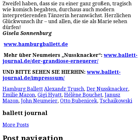
Zweifel haben, dass sie zu einer ganz großen, tragisch
wie komisch begabten, durchaus auch modern
interpretierenden Tänzerin heranwächst. Herzlichen
Glückwunsch ihr – und allen, die sie als Marie sehen
dürfen!
Gisela Sonnenburg
www.hamburgballett.de
Mehr über Neumeiers „Nussknacker“:
www.ballett-
journal.de/der-grandiose-erneuerer/
UND BITTE SEHEN SIE HIERHIN:
www.ballett-
journal.de/impresssum/
Hamburg Ballett
Alexandr Trusch
,
Der Nussknacker
,
Emilie Mazon
,
Gigi Hyatt
,
Hélène Bouchet
,
Janusz
Mazon
,
John Neumeier
,
Otto Bubenicek
,
Tschaikowski
ballett journal
More Posts
Post navigation