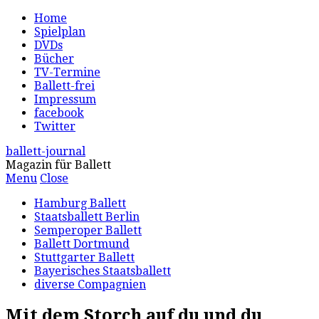
Home
Spielplan
DVDs
Bücher
TV-Termine
Ballett-frei
Impressum
facebook
Twitter
ballett-journal
Magazin für Ballett
Menu
Close
Hamburg Ballett
Staatsballett Berlin
Semperoper Ballett
Ballett Dortmund
Stuttgarter Ballett
Bayerisches Staatsballett
diverse Compagnien
Mit dem Storch auf du und du