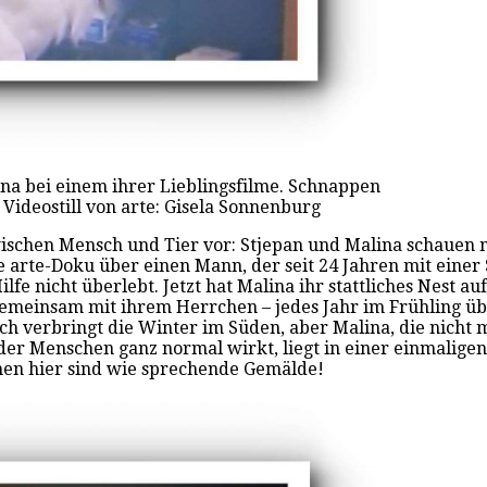
lina bei einem ihrer Lieblingsfilme. Schnappen
 Videostill von arte: Gisela Sonnenburg
wischen Mensch und Tier vor: Stjepan und Malina schauen 
ie arte-Doku über einen Mann, der seit 24 Jahren mit ein
e nicht überlebt. Jetzt hat Malina ihr stattliches Nest auf
emeinsam mit ihrem Herrchen – jedes Jahr im Frühling üb
verbringt die Winter im Süden, aber Malina, die nicht meh
d der Menschen ganz normal wirkt, liegt in einer einmalig
en hier sind wie sprechende Gemälde!