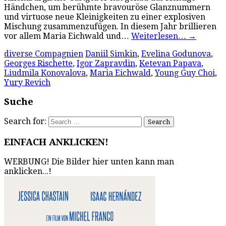
Händchen, um berühmte bravouröse Glanznummern
und virtuose neue Kleinigkeiten zu einer explosiven
Mischung zusammenzufügen. In diesem Jahr brillieren
vor allem Maria Eichwald und…
Weiterlesen…
→
diverse Compagnien
Daniil Simkin
,
Evelina Godunova
,
Georges Rischette
,
Igor Zapravdin
,
Ketevan Papava
,
Liudmila Konovalova
,
Maria Eichwald
,
Young Guy Choi
,
Yury Revich
Suche
Search for:
EINFACH ANKLICKEN!
WERBUNG! Die Bilder hier unten kann man
anklicken...!