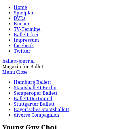
Home
Spielplan
DVDs
Bücher
TV-Termine
Ballett-frei
Impressum
facebook
Twitter
ballett-journal
Magazin für Ballett
Menu
Close
Hamburg Ballett
Staatsballett Berlin
Semperoper Ballett
Ballett Dortmund
Stuttgarter Ballett
Bayerisches Staatsballett
diverse Compagnien
Young Guy Choi