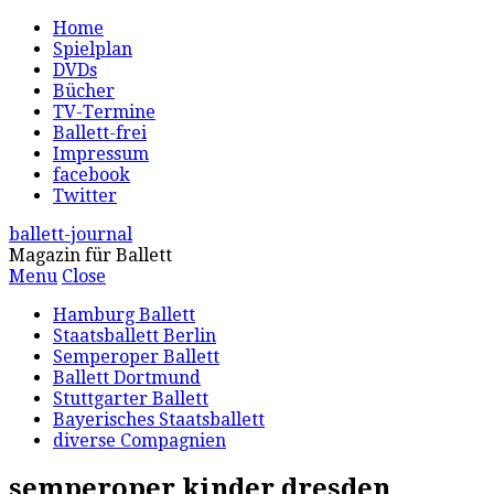
Home
Spielplan
DVDs
Bücher
TV-Termine
Ballett-frei
Impressum
facebook
Twitter
ballett-journal
Magazin für Ballett
Menu
Close
Hamburg Ballett
Staatsballett Berlin
Semperoper Ballett
Ballett Dortmund
Stuttgarter Ballett
Bayerisches Staatsballett
diverse Compagnien
semperoper kinder dresden