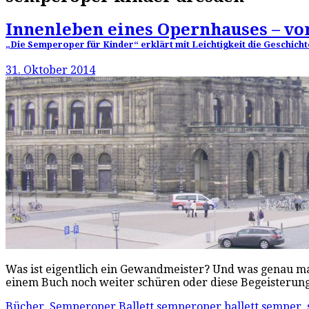
Innenleben eines Opernhauses – vo
„Die Semperoper für Kinder“ erklärt mit Leichtigkeit die Geschich
31. Oktober 2014
Was ist eigentlich ein Gewandmeister? Und was genau m
einem Buch noch weiter schüren oder diese Begeisterung
Bücher
,
Semperoper Ballett
semperoper ballett semper
,