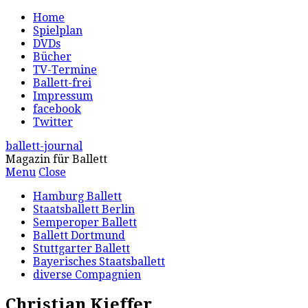
Home
Spielplan
DVDs
Bücher
TV-Termine
Ballett-frei
Impressum
facebook
Twitter
ballett-journal
Magazin für Ballett
Menu
Close
Hamburg Ballett
Staatsballett Berlin
Semperoper Ballett
Ballett Dortmund
Stuttgarter Ballett
Bayerisches Staatsballett
diverse Compagnien
Christian Kieffer