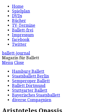
Home
Spielplan
DVDs
Bücher
TV-Termine
Ballett-frei
Impressum
facebook
Twitter
ballett-journal
Magazin für Ballett
Menu
Close
Hamburg Ballett
Staatsballett Berlin
Semperoper Ballett
Ballett Dortmund
Stuttgarter Ballett
Bayerisches Staatsballett
diverse Compagnien
Aristoteles Onassis