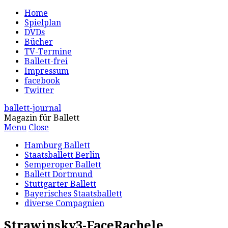
Home
Spielplan
DVDs
Bücher
TV-Termine
Ballett-frei
Impressum
facebook
Twitter
ballett-journal
Magazin für Ballett
Menu
Close
Hamburg Ballett
Staatsballett Berlin
Semperoper Ballett
Ballett Dortmund
Stuttgarter Ballett
Bayerisches Staatsballett
diverse Compagnien
Strawinsky3-FaceRachele